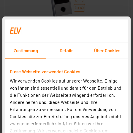
dnt Fingerprintcodeschloss BioAccess PRO,
kapazitiver Fingerprint-Sensor, Zahlencode und RFID
Artikel-Nr. 252523
1
2
3
4
5
Zustimmung
Details
Über Cookies
(7)
129,99 €
inkl. MwSt.
Diese Webseite verwendet Cookies
Informationen zu Versandkosten
Wir verwenden Cookies auf unserer Webseite. Einige
von ihnen sind essentiell und damit für den Betrieb und
die Funktionen der Webseite zwingend erforderlich.
Andere helfen uns, diese Webseite und ihre
Erfahrungen zu verbessern. Für die Verwendung von
Cookies, die zur Bereitstellung unseres Angebots nicht
zwingend erforderlich sind, benötigen wir Ihre
Zustimmung. Wir verwenden solche Cookies, um