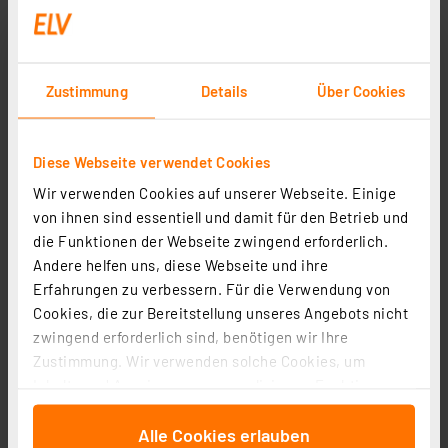
Zustimmung
Details
Über Cookies
Diese Webseite verwendet Cookies
Wir verwenden Cookies auf unserer Webseite. Einige
von ihnen sind essentiell und damit für den Betrieb und
die Funktionen der Webseite zwingend erforderlich.
ELV LS-80D-II Digitale Lötstation, 80 W
Andere helfen uns, diese Webseite und ihre
Artikel-Nr. 115008
Erfahrungen zu verbessern. Für die Verwendung von
1
2
3
4
5
(24)
Cookies, die zur Bereitstellung unseres Angebots nicht
zwingend erforderlich sind, benötigen wir Ihre
49,95 €
Zustimmung. Wir verwenden solche Cookies, um
Statt
59,95 € **
Inhalte und Anzeigen zu personalisieren, Funktionen
inkl. MwSt.
für soziale Medien anbieten zu können und die Zugriffe
Informationen zu Versandkosten
Alle Cookies erlauben
auf unsere Website zu analysieren. Außerdem geben