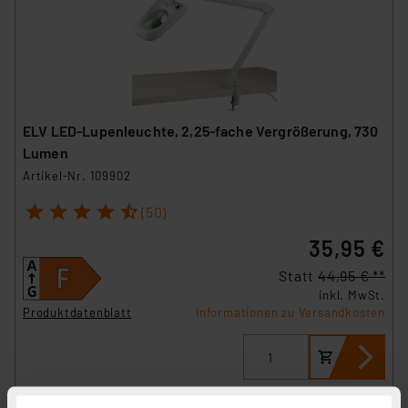
ELV LED-Lupenleuchte, 2,25-fache Vergrößerung, 730
Lumen
Artikel-Nr. 109902
1
2
3
4
5
(50)
35,95 €
Statt
44,95 € **
inkl. MwSt.
Produktdatenblatt
Informationen zu Versandkosten