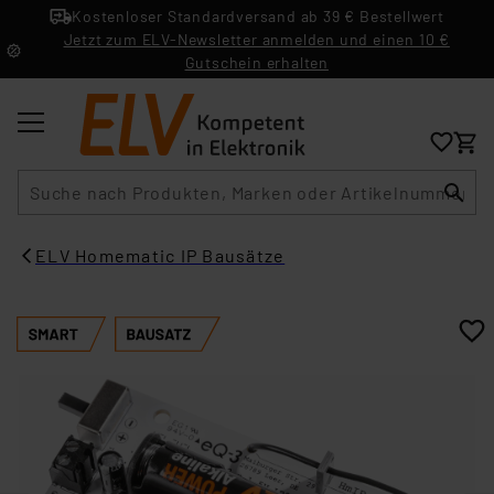
Kostenloser Standardversand ab 39 € Bestellwert
Jetzt zum ELV-Newsletter anmelden und einen 10 €
Gutschein erhalten
Suche
ELV Homematic IP Bausätze