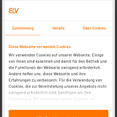
Informationen zu Versandkosten
Zustimmung
Details
Über Cookies
Diese Webseite verwendet Cookies
Wir verwenden Cookies auf unserer Webseite. Einige
von ihnen sind essentiell und damit für den Betrieb und
die Funktionen der Webseite zwingend erforderlich.
Andere helfen uns, diese Webseite und ihre
ELV Platinenhalter, drehbar
Erfahrungen zu verbessern. Für die Verwendung von
Cookies, die zur Bereitstellung unseres Angebots nicht
Artikel-Nr. 127791
zwingend erforderlich sind, benötigen wir Ihre
1
2
3
4
5
(7)
Zustimmung. Wir verwenden solche Cookies, um
Inhalte und Anzeigen zu personalisieren, Funktionen
9,95 €
für soziale Medien anbieten zu können und die Zugriffe
inkl. MwSt.