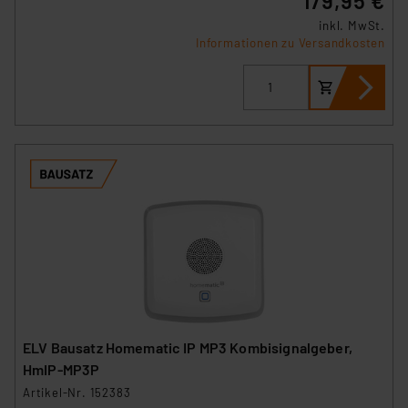
179,95 €
Link „Cookie Einstellungen“ anpassen oder widerrufen.
inkl. MwSt.
Die Rechtmäßigkeit der Speicherung, Abrufung und
Informationen zu Versandkosten
Weiterverarbeitung dieser Daten zur Auswertung und
Analyse bis zum Zeitpunkt des Widerrufs bleibt hiervon
unberührt. Ihre Browser-Einstellungen können dazu
führen, dass die Einstellungen nicht längerfristig
gespeichert werden und dieses Banner erneut
angezeigt wird.
„Einige Drittanbieter verarbeiten personenbezogene
Daten in den USA. Ihre Einwilligung zur Einbindung von
Cookies dieser Drittanbieter umfasst daher ggf. auch
die Verarbeitung Ihrer Daten in den USA gemäß Art. 49
(1) lit. a DSGVO. Nähere Infos zu diesen Drittanbietern
und zu der jeweiligen Datenübermittlung erhalten Sie in
der Datenschutzerklärung. Für die USA besteht kein
ELV Bausatz Homematic IP MP3 Kombisignalgeber,
Angemessenheitsbeschluss der EU. Dies bedeutet,
HmIP-MP3P
dass die USA als Land mit unzureichendem
Artikel-Nr. 152383
Datenschutz nach EU-Standards eingestuft wird. So