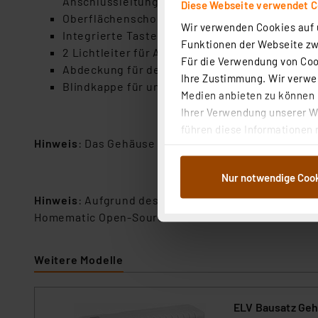
Anschlussleitungsführung möglich
Diese Webseite verwendet C
Oberflächenschonende Schaumstofffüße
Wir verwenden Cookies auf u
Integrierte Tastenbetätigung für passend zu 
Funktionen der Webseite zwi
2 Lichtleiter für Act./PWR-LEDs des Raspberry
Für die Verwendung von Cook
Abdeckung für den microSD-Kartenschacht – s
Ihre Zustimmung. Wir verwen
Blindkappe für unbenutzten USB-Port
Medien anbieten zu können u
Ihrer Verwendung unserer We
führen diese Informationen 
Hinweis
: Das Gehäuse passt auf Grund seiner Aussp
im Rahmen Ihrer Nutzung der
dem Speichern und Abrufen 
Nur notwendige Coo
Weiterverarbeitung für die 
Abs.1a DSG-VO) zu. Eine deta
Hinweis
: Aufgrund des großen Funktionsumfangs un
Button „Ablehnen oder Einst
Homematic Open-Source-Software HM-OCCU steht I
ganz oder teilweise zustimm
anpassen oder widerrufen. 
Weitere Modelle
Auswertung und Analyse bis 
dazu führen, dass die Einst
ELV Bausatz Geh
„Einige Drittanbieter verar