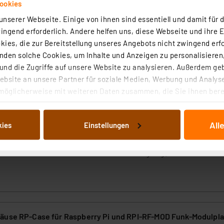
ookies
nserer Webseite. Einige von ihnen sind essentiell und damit für d
platzierende Taster
ngend erforderlich. Andere helfen uns, diese Webseite und ihre 
 Pi und individuelle Anzeige
ies, die zur Bereitstellung unseres Angebots nicht zwingend erfo
chützt die Speicherkarte vor äußeren Einflüssen und Her
den solche Cookies, um Inhalte und Anzeigen zu personalisieren,
nd die Zugriffe auf unsere Website zu analysieren. Außerdem ge
bsite an unsere Partner für soziale Medien, Werbung und Analyse
möglicherweise mit weiteren Daten zusammen, die Sie ihnen berei
arungen nicht für den Raspberry Pi 4.
 Dienste gesammelt haben. Indem Sie auf „Alle akzeptieren“ kli
von Informationen auf Ihrem gerät (§25 Abs.1 TTDSG) sowie der 
All
kies
Einstellungen
nachfolgend dargestellten bzw. die von Ihnen ausgewählten Verar
illierte Auflistung der einzelnen Cookies nach Zweck und Anbieter
d der Komplexität kann ELV zu diesem Produkt leider kei
ellungen“ abrufbar. Sie können die Verwendung nicht notwendiger
hnen das HomeMatic-Forum zur Verfügung.
en. Ihre erteilte Zustimmung können Sie jederzeit unter dem Link
Die Rechtmäßigkeit der Speicherung, Abrufung und Weiterverarbei
zum Zeitpunkt des Widerrufs bleibt hiervon unberührt. Ihre Brow
ellungen nicht längerfristig gespeichert werden und dieses Banne
äuse RP-Case für Raspberry Pi und RPI-RF-MOD Funk-Modulpla
beiten personenbezogene Daten in den USA. Ihre Einwilligung zur 