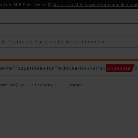
d ab 39 € Bestellwert
Jetzt zum ELV-Newsletter anmelden und 
jekte
Produktideen für Techniker
Neuheiten
Angebote
S
/
computer (SBC) - u.a. Raspberry Pi
Gehäuse