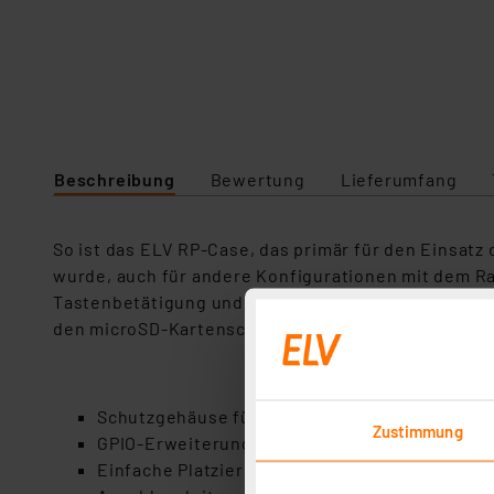
Beschreibung
Bewertung
Lieferumfang
So ist das ELV RP-Case, das primär für den Einsatz
wurde, auch für andere Konfigurationen mit dem Ra
Tastenbetätigung und zwei Lichtleiter, je einer fü
den microSD-Kartenschacht ergänzen die Ausstattu
Schutzgehäuse für SBC Rasperry Pi 3 Modell 
Zustimmung
GPIO-Erweiterungsmodul zusätzlich mit Schrau
Einfache Platzierung des SBC vornehmlich zu