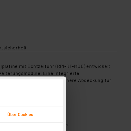
Lieferung ohne Raspberry Pi
ktsicherheit
lplatine mit Echtzeituhr (RPI-RF-MOD) entwickelt
weiterungsmodule. Eine integrierte
e LED-Anzeigen, sowie eine sichere Abdeckung für
Über Cookies
usrichtungen entsprechend der