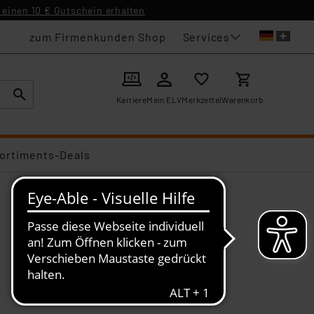
einen 10 € Gutschein erhalten
Services
zum Firmenkunden Shop
Karriere
Mein ELV
Merkzettel
Warenkorb
ortiments-Deals