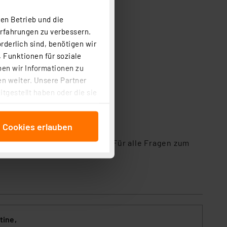
en Betrieb und die
Erfahrungen zu verbessern.
rderlich sind, benötigen wir
ausfallen
 Funktionen für soziale
ben wir Informationen zu
n weiter. Unsere Partner
tgestellt haben oder die sie
cken, stimmen Sie sowohl
anschließenden
e Cookies erlauben
beitungszwecke (Art. 6
 ist durch Klick auf den
nerlei Support übernehmen. Für alle Fragen zum
 Cookies ablehnen oder ihr
 „Cookie Einstellungen“
tung dieser Daten zur
ser-Einstellungen können
r erneut angezeigt wird.
tine,
Einbindung von Cookies