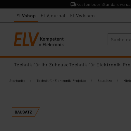
Kostenloser Standardversan
ELVshop
ELVjournal
ELVwissen
Suche
Technik für Ihr Zuhause
Technik für Elektronik-Pro
/
/
/
Startseite
Technik für Elektronik-Projekte
Bausätze
Mini