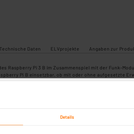
Technische Daten
ELVprojekte
Angaben zur Produ
 des Raspberry Pi 3 B im Zusammenspiel mit der Funk-Modu
spberry Pi B einsetzbar, ob mit oder ohne aufgesetzte Er
r die Act./PWR-LEDs des Raspberry Pi und einer für eigen
ng des vielseitig einsetzbaren Gehäuses.
B und GPIO-Erweiterungsmodule
Details
be fixierbar für höhere mechanische Sicherheit
r Wandaufhängung über integrierte Aufhängungen, in 2 A