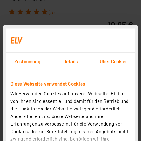
1
2
3
4
5
(3)
10,95 €
inkl. MwSt.
Informationen zu Versandkosten
Zustimmung
Details
Über Cookies
Diese Webseite verwendet Cookies
Wir verwenden Cookies auf unserer Webseite. Einige
von ihnen sind essentiell und damit für den Betrieb und
die Funktionen der Webseite zwingend erforderlich.
Andere helfen uns, diese Webseite und ihre
Erfahrungen zu verbessern. Für die Verwendung von
ELV LED-Lupenleuchte, 1,75-fache Vergrößerung, 730
Cookies, die zur Bereitstellung unseres Angebots nicht
Lumen, dimmbar, wechselbare Linse
zwingend erforderlich sind, benötigen wir Ihre