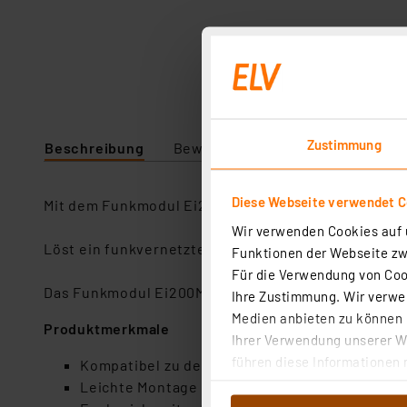
Zustimmung
Beschreibung
Bewertung
Lieferumfang
Diese Webseite verwendet C
Mit dem Funkmodul Ei200MRF können Kohlenmonoxid
Wir verwenden Cookies auf u
Löst ein funkvernetzter CO-Warnmelder Alarm aus,
Funktionen der Webseite zwi
Für die Verwendung von Cook
Das Funkmodul Ei200MRF wird über die fest eingeba
Ihre Zustimmung. Wir verwen
Medien anbieten zu können u
Produktmerkmale
Ihrer Verwendung unserer We
führen diese Informationen 
Kompatibel zu den Geräten Ei208iW und Ei20
im Rahmen Ihrer Nutzung der
Leichte Montage ohne Werkzeug durch modula
dem Speichern und Abrufen 