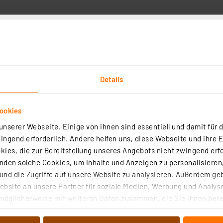
Details
Downloads
Technische Daten
Angaben zur Produkt
ookies
-Warnmelder von Ei Electronics für die Funkvernetzun
nserer Webseite. Einige von ihnen sind essentiell und damit für d
 sendet das Funkmodul dieses Signal an alle mit ihm dur
ngend erforderlich. Andere helfen uns, diese Webseite und ihre 
ies, die zur Bereitstellung unseres Angebots nicht zwingend erfo
ute Lithium-Batterie mit Strom versorgt.
den solche Cookies, um Inhalte und Anzeigen zu personalisieren,
nd die Zugriffe auf unsere Website zu analysieren. Außerdem ge
bsite an unsere Partner für soziale Medien, Werbung und Analyse
möglicherweise mit weiteren Daten zusammen, die Sie ihnen berei
8iDW
 Dienste gesammelt haben. Indem Sie auf „Alle akzeptieren“ kli
res Design
von Informationen auf Ihrem gerät (§25 Abs.1 TTDSG) sowie der 