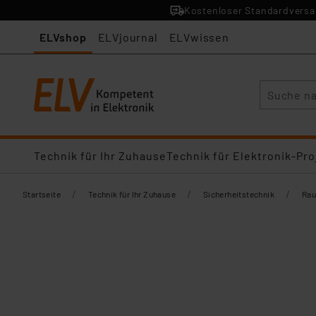
Kostenloser Standardversan
ELVshop
ELVjournal
ELVwissen
Suche
Technik für Ihr Zuhause
Technik für Elektronik-Pro
/
/
/
Startseite
Technik für Ihr Zuhause
Sicherheitstechnik
Rau