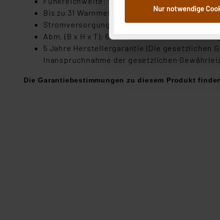
Funkreichweite: typ. 100 m (Freifeld); 868,499
Nur notwendige Coo
Weiterverarbeitung für die 
Bis zu 31 Warnmelder funkvernetzbar
Abs.1a DSG-VO) zu. Eine deta
Stromversorgung über fest eingebaute Lithium
Button „Ablehnen oder Einst
Abm. (B x H x T): 60 x 30 x 20 mm; Gewicht: 25 
ganz oder teilweise zustimm
5 Jahre Herstellergarantie (Die gesetzlichen
anpassen oder widerrufen. 
Inanspruchnahme der gesetzlichen Gewährleis
Auswertung und Analyse bis 
Die Garantiebestimmungen zu diesem Produkt finden
dazu führen, dass die Einst
„Einige Drittanbieter verar
dieser Drittanbieter umfasst
Nähere Infos zu diesen Drit
Für die USA besteht kein A
Datenschutz nach EU-Standa
Daten in Überwachungsprogr
Unsere Kooperation mit dies
Kommission sowie einer eige
Daten, verbundenen Risiken