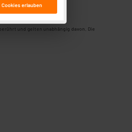
e Cookies erlauben
beitungszwecke (Art. 6
 ist durch Klick auf den
 Cookies ablehnen oder ihr
 „Cookie Einstellungen“
berührt und gelten unabhängig davon. Die
tung dieser Daten zur
ser-Einstellungen können
r erneut angezeigt wird.
Einbindung von Cookies
. 49 (1) lit. a DSGVO.
n der Datenschutzerklärung.
s Land mit unzureichendem
örden personenbezogene
r Europäer bestehen.
ln der Europäischen
 Art der übermittelten