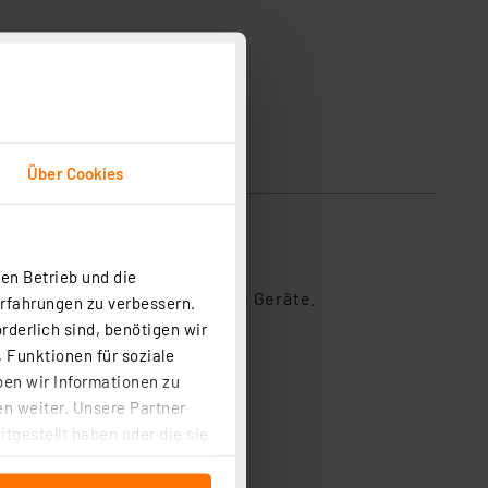
Über Cookies
sicherheit
g ausgerüstet werden.
en Betrieb und die
ch Hauscodierung verbundenen Geräte.
Erfahrungen zu verbessern.
rderlich sind, benötigen wir
 Funktionen für soziale
ben wir Informationen zu
n weiter. Unsere Partner
tgestellt haben oder die sie
cken, stimmen Sie sowohl
anschließenden