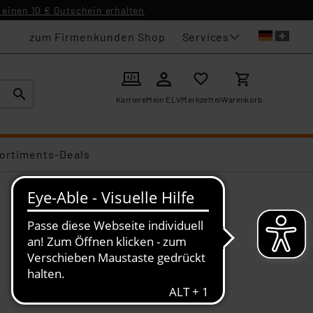
einen 10 € Gutschein erhalten
Services
zum Firmenkunden Shop
Karriere
Mein ELV
Merkzettel
Warenkorb
ortiments-Deals