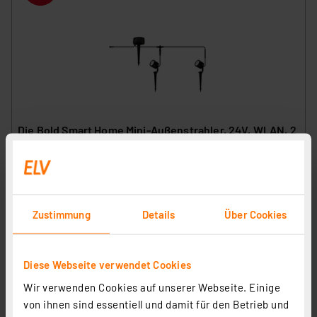
Die Bold Smart Home Mini-Außenstrahler, 24V, WLAN, 2
Stück
Artikel-Nr. 255363
44,95 €
Statt
59,00 € **
Zustimmung
Details
Über Cookies
inkl. MwSt.
Informationen zu Versandkosten
Diese Webseite verwendet Cookies
Wir verwenden Cookies auf unserer Webseite. Einige
von ihnen sind essentiell und damit für den Betrieb und