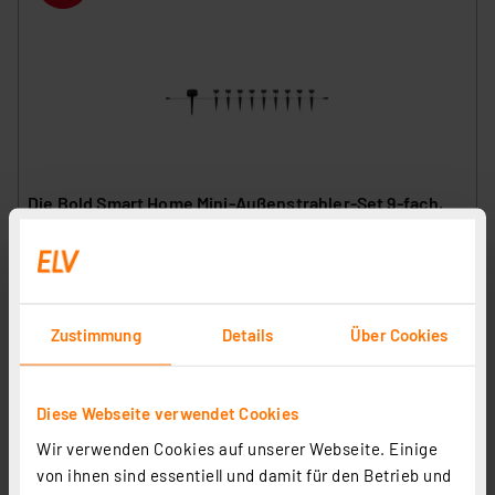
Die Bold Smart Home Mini-Außenstrahler-Set 9-fach,
24V, WLAN
Artikel-Nr. 255365
44,95 €
Statt
59,00 € **
Zustimmung
Details
Über Cookies
inkl. MwSt.
Informationen zu Versandkosten
Diese Webseite verwendet Cookies
Wir verwenden Cookies auf unserer Webseite. Einige
von ihnen sind essentiell und damit für den Betrieb und