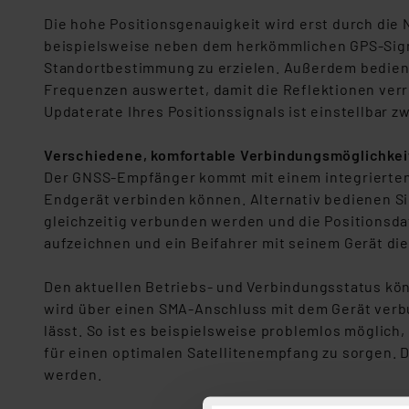
Die hohe Positionsgenauigkeit wird erst durch die
beispielsweise neben dem herkömmlichen GPS-Signal
Standortbestimmung zu erzielen. Außerdem bedient 
Frequenzen auswertet, damit die Reflektionen verri
Updaterate Ihres Positionssignals ist einstellbar zw
Verschiedene, komfortable Verbindungsmöglichkei
Der GNSS-Empfänger kommt mit einem integrierten 
Endgerät verbinden können. Alternativ bedienen Sie
gleichzeitig verbunden werden und die Positionsda
aufzeichnen und ein Beifahrer mit seinem Gerät di
Den aktuellen Betriebs- und Verbindungsstatus kö
wird über einen SMA-Anschluss mit dem Gerät verbun
lässt. So ist es beispielsweise problemlos möglic
für einen optimalen Satellitenempfang zu sorgen. 
werden.