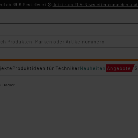
d ab 39 € Bestellwert
Jetzt zum ELV-Newsletter anmelden und 
jekte
Produktideen für Techniker
Neuheiten
Angebote
S
-Tracker