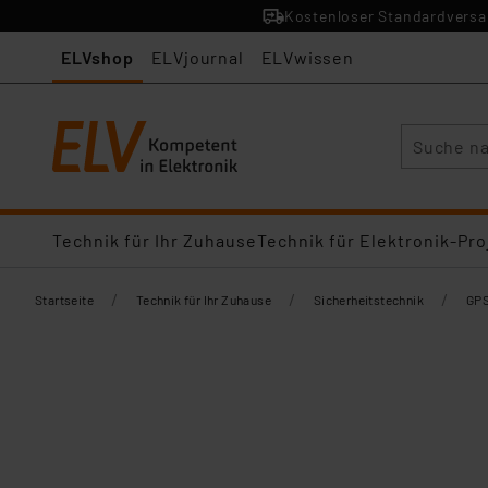
Kostenloser Standardversan
ELVshop
ELVjournal
ELVwissen
Suche
Technik für Ihr Zuhause
Technik für Elektronik-Pro
/
/
/
Startseite
Technik für Ihr Zuhause
Sicherheitstechnik
GPS