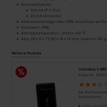
Stromaufnahme:
100 mA (P-7 Pro)
20 mA (Antenne)
Antennenmontage über SMA-Anschluss am Gerät
Schutzart: IP66
Betriebstemperatur: -20 bis +50 °C
Abm. (B x H x T): 65 x 18 x 10 mm; Gewicht: 80 g
Weitere Modelle
Columbus V-990
Artikel-Nr. 122057
1
2
3
4
5
Der Multifunktion
Speicherkarte.
sofort versandfe