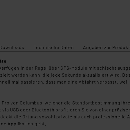
Downloads
Technische Daten
Angaben zur Produkt
äte
 verfügen in der Regel über GPS-Module mit schlecht ausg
zielt werden kann, die jede Sekunde aktualisiert wird. B
nell mal passieren, dass man eine Abfahrt verpasst, weil
7 Pro von Columbus, welcher die Standortbestimmung Ihre
via USB oder Bluetooth profitieren Sie von einer präzisen
it deckt die Ortung sowohl private als auch professionelle 
ne Applikation geht.