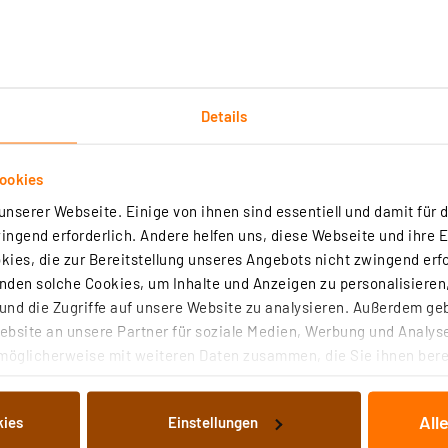
obile Endgeräte für eine verbesserte Positionsbestimm
, den Laptop und andere Mobilgeräte, die über ihre Applik
ecker (2.0) oder kabellos via Bluetooth (BLE 5.1 & SPP 2.1
Details
öglich, entweder mit USB + Bluetooth oder über 2 gleich
Systeme:
ookies
nserer Webseite. Einige von ihnen sind essentiell und damit für d
ngend erforderlich. Andere helfen uns, diese Webseite und ihre 
ies, die zur Bereitstellung unseres Angebots nicht zwingend erfo
den solche Cookies, um Inhalte und Anzeigen zu personalisieren,
nd die Zugriffe auf unsere Website zu analysieren. Außerdem ge
bsite an unsere Partner für soziale Medien, Werbung und Analyse
rte reflektierte Satellitensignale) zur Erhöhung der Posi
möglicherweise mit weiteren Daten zusammen, die Sie ihnen berei
chiedlichen Frequenzbändern (Dual-Frequenz-Technologie)
 Dienste gesammelt haben. Indem Sie auf „Alle akzeptieren“ kli
von Informationen auf Ihrem gerät (§25 Abs.1 TTDSG) sowie der 
All
kies
Einstellungen
nachfolgend dargestellten bzw. die von Ihnen ausgewählten Verar