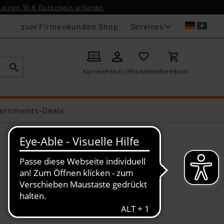
einen 10 € Gutschein erhalten
Services
zum Firmenkunden Shop
Karriere
Mein ELV
Merkzettel
Warenkorb
ortiments-Deals