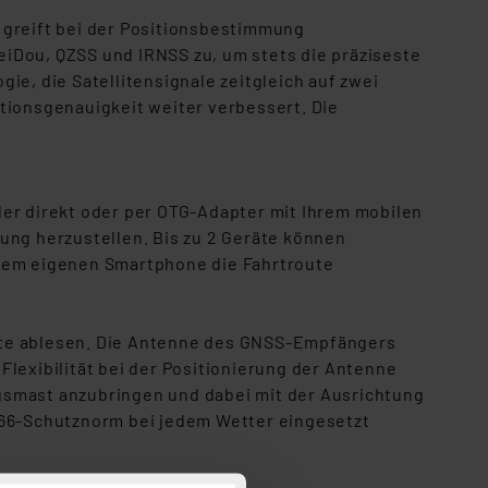
 greift bei der Positionsbestimmung
iDou, QZSS und IRNSS zu, um stets die präziseste
, die Satellitensignale zeitgleich auf zwei
tionsgenauigkeit weiter verbessert. Die
r direkt oder per OTG-Adapter mit Ihrem mobilen
ung herzustellen. Bis zu 2 Geräte können
 dem eigenen Smartphone die Fahrtroute
eite ablesen. Die Antenne des GNSS-Empfängers
lexibilität bei der Positionierung der Antenne
gsmast anzubringen und dabei mit der Ausrichtung
IP66-Schutznorm bei jedem Wetter eingesetzt