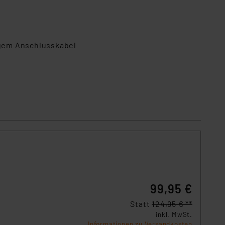
ngem Anschlusskabel
99,95 €
Statt
124,95 € **
inkl. MwSt.
Informationen zu Versandkosten