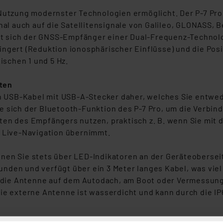
 Nutzung modernster Technologien ermöglicht. Der P-7 Pro
 auch auf die Satellitensignale von Galileo, GLONASS, Be
sich der GNSS-Empfänger einer Dual-Frequenz-Technologie
ngert (Reduktion ionosphärischer Einflüsse) und die Posi
ischen 1 und 5 Hz.
ten
USB-Kabel mit USB-A-Stecker daher, welches Sie entwede
 sich der Bluetooth-Funktion des P-7 Pro, um die Verbind
ten des Empfängers nutzen, praktisch z. B. wenn Sie mit
e Live-Navigation übernimmt.
nnen Sie stets über LED-Indikatoren an der Geräteobers
den und verfügt über ein 3 Meter langes Kabel, was viel F
h, die Antenne auf dem Autodach, am Boot oder Vermessun
Die externe Antenne ist wasserdicht und kann durch die 