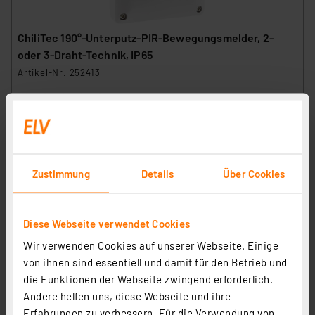
ChiliTec 190°-Unterputz-PIR-Bewegungsmelder, 2-
oder 3-Draht-Technik, IP65
Artikel-Nr. 252413
1
2
3
4
5
(8)
14,95 €
inkl. MwSt.
Informationen zu Versandkosten
Zustimmung
Details
Über Cookies
Diese Webseite verwendet Cookies
Wir verwenden Cookies auf unserer Webseite. Einige
von ihnen sind essentiell und damit für den Betrieb und
die Funktionen der Webseite zwingend erforderlich.
Andere helfen uns, diese Webseite und ihre
Erfahrungen zu verbessern. Für die Verwendung von