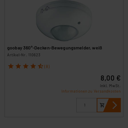
(1) lit. a DSGVO. Nähere Infos zu diesen Drittanbietern
und zu der jeweiligen Datenübermittlung erhalten Sie in
der Datenschutzerklärung. Für die USA besteht kein
Angemessenheitsbeschluss der EU. Dies bedeutet,
dass die USA als Land mit unzureichendem
Datenschutz nach EU-Standards eingestuft wird. So
besteht etwa das Risiko, dass US-Behörden
goobay 360°-Decken-Bewegungsmelder, weiß
personenbezogene Daten in
Artikel-Nr. 110623
Überwachungsprogrammen verarbeiten, ohne dass
1
2
3
4
5
hiergegen Klagemöglichkeiten für Europäer bestehen.
(8)
Unsere Kooperation mit diesen Dienstleistern stützt
8,00 €
sich auf die Standarddatenschutzklauseln der
Europäischen Kommission sowie einer eigenen
inkl. MwSt.
Informationen zu Versandkosten
Beurteilung der mit der Datenübermittlung,
insbesondere der Art der übermittelten Daten,
verbundenen Risiken.“
Impressum
|
Datenschutzerklärung