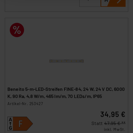
der anschließenden Weiterverarbeitung für die
nachfolgend dargestellten bzw. die von Ihnen
ausgewählten Verarbeitungszwecke (Art. 6 Abs.1a DSG-
VO) zu. Eine detaillierte Auflistung der einzelnen
Cookies nach Zweck und Anbieter ist durch Klick auf
den Button „Ablehnen oder Einstellungen“ abrufbar. Sie
können die Verwendung nicht notwendiger Cookies
ablehnen oder ihr ganz oder teilweise zustimmen. Ihre
erteilte Zustimmung können Sie jederzeit unter dem
Link „Cookie Einstellungen“ anpassen oder widerrufen.
Die Rechtmäßigkeit der Speicherung, Abrufung und
Weiterverarbeitung dieser Daten zur Auswertung und
Analyse bis zum Zeitpunkt des Widerrufs bleibt hiervon
Beneito 5-m-LED-Streifen FINE-84, 24 W, 24 V DC, 6000
unberührt. Ihre Browser-Einstellungen können dazu
K, 90 Ra, 4,8 W/m, 465 lm/m, 70 LEDs/m, IP65
führen, dass die Einstellungen nicht längerfristig
Artikel-Nr. 253427
gespeichert werden und dieses Banner erneut
34,95 €
angezeigt wird.
Statt
47,95 € **
„Einige Drittanbieter verarbeiten personenbezogene
inkl. MwSt.