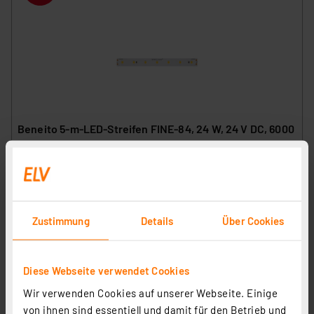
Beneito 5-m-LED-Streifen FINE-84, 24 W, 24 V DC, 6000
K, 90 Ra, 4,8 W/m, 489 lm/m, 70 LEDs/m, IP20
Artikel-Nr. 253423
22,95 €
Statt
27,95 € **
Zustimmung
Details
Über Cookies
inkl. MwSt.
Produktdatenblatt
Informationen zu Versandkosten
Diese Webseite verwendet Cookies
Wir verwenden Cookies auf unserer Webseite. Einige
von ihnen sind essentiell und damit für den Betrieb und