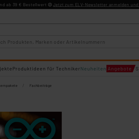
d ab 39 € Bestellwert
Jetzt zum ELV-Newsletter anmelden und 
jekte
Produktideen für Techniker
Neuheiten
Angebote
S
/
Lernpakete
Fachbeiträge