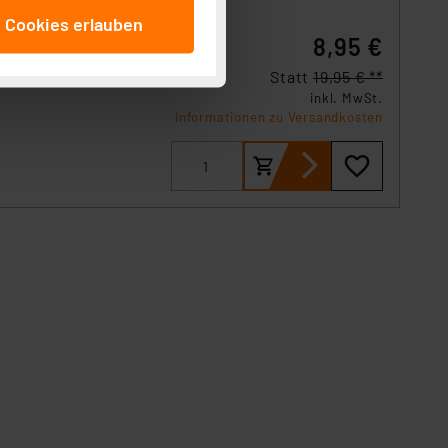
anschließenden
e Cookies erlauben
beitungszwecke (Art. 6
8,95 €
 ist durch Klick auf den
 Cookies ablehnen oder ihr
Statt
19,95 € **
inkl. MwSt.
 „Cookie Einstellungen“
Informationen zu Versandkosten
tung dieser Daten zur
ser-Einstellungen können
r erneut angezeigt wird.
Einbindung von Cookies
. 49 (1) lit. a DSGVO.
n der Datenschutzerklärung.
s Land mit unzureichendem
örden personenbezogene
r Europäer bestehen.
ln der Europäischen
 Art der übermittelten