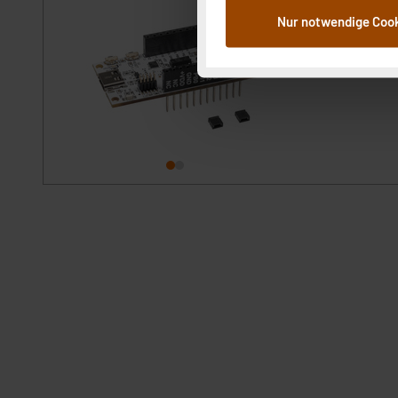
dem Speichern und Abrufen 
Modulsystem mit v
Nur notwendige Coo
Weiterverarbeitung für die 
sofort versandfe
Abs.1a DSG-VO) zu. Eine deta
Button „Ablehnen oder Einst
ganz oder teilweise zustimm
anpassen oder widerrufen. 
Auswertung und Analyse bis 
dazu führen, dass die Einst
„Einige Drittanbieter verar
dieser Drittanbieter umfasst
Nähere Infos zu diesen Drit
Für die USA besteht kein A
Datenschutz nach EU-Standa
Daten in Überwachungsprogr
Unsere Kooperation mit dies
Kommission sowie einer eige
Daten, verbundenen Risiken