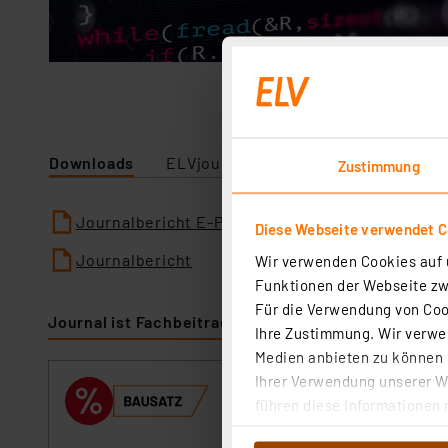
Downloads
ELVjournal
Zustimmung
Journalbericht E-Paper
Diese Webseite verwendet C
Journalbericht
Wir verwenden Cookies auf u
Funktionen der Webseite zwi
Für die Verwendung von Cook
Journal ist Fachbeitrag zu
Ihre Zustimmung. Wir verwen
Medien anbieten zu können u
Ihrer Verwendung unserer We
ELV Basismodul 
führen diese Informationen 
Artikel-Nr. 160856
im Rahmen Ihrer Nutzung der
Das ELV Basismodu