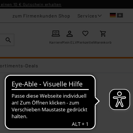
einen 10 € Gutschein erhalten
Services
zum Firmenkunden Shop
Karriere
Mein ELV
Merkzettel
Warenkorb
ortiments-Deals