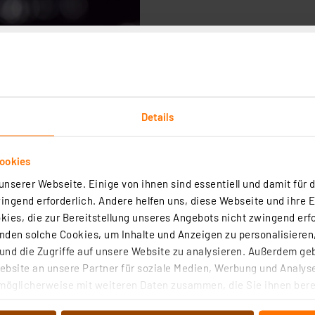
Details
ookies
nserer Webseite. Einige von ihnen sind essentiell und damit für d
ngend erforderlich. Andere helfen uns, diese Webseite und ihre 
ies, die zur Bereitstellung unseres Angebots nicht zwingend erfo
den solche Cookies, um Inhalte und Anzeigen zu personalisieren,
nd die Zugriffe auf unsere Website zu analysieren. Außerdem ge
bsite an unsere Partner für soziale Medien, Werbung und Analyse
Mikrocontroller, ELV-BM-MCU
möglicherweise mit weiteren Daten zusammen, die Sie ihnen berei
 Dienste gesammelt haben. Indem Sie auf „Alle akzeptieren“ kli
l Mikrocontroller ist ein frei programmierbares Basismodul für das 