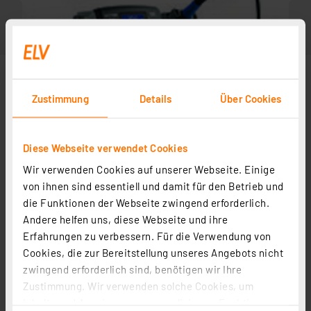
Zustimmung
Details
Über Cookies
Diese Webseite verwendet Cookies
Wir verwenden Cookies auf unserer Webseite. Einige
von ihnen sind essentiell und damit für den Betrieb und
die Funktionen der Webseite zwingend erforderlich.
Zubehör
Andere helfen uns, diese Webseite und ihre
Erfahrungen zu verbessern. Für die Verwendung von
Cookies, die zur Bereitstellung unseres Angebots nicht
ELV No-Clean Lötzinn bleifrei Sn99Cu1+ML, 1,5 mm, 100
zwingend erforderlich sind, benötigen wir Ihre
g
Zustimmung. Wir verwenden solche Cookies, um
Artikel-Nr. 107680
Inhalte und Anzeigen zu personalisieren, Funktionen