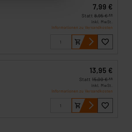
7,99 €
ser-Einstellungen können
r erneut angezeigt wird.
Statt
8,95 € **
inkl. MwSt.
Einbindung von Cookies
Informationen zu Versandkosten
. 49 (1) lit. a DSGVO.
n der Datenschutzerklärung.
s Land mit unzureichendem
örden personenbezogene
r Europäer bestehen.
13,95 €
ln der Europäischen
 Art der übermittelten
Statt
15,00 € **
inkl. MwSt.
Informationen zu Versandkosten