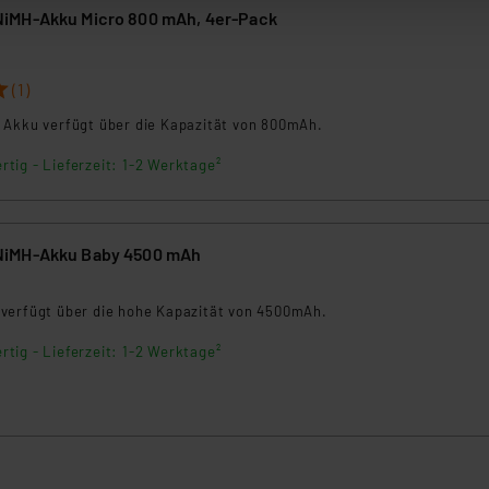
iMH-Akku Micro 800 mAh, 4er-Pack
zum Zeitpunkt des Widerrufs bleibt hiervon unberührt. Ihre Brow
8
ellungen nicht längerfristig gespeichert werden und dieses Banne
(1)
beiten personenbezogene Daten in den USA. Ihre Einwilligung zur 
 Akku verfügt über die Kapazität von 800mAh.
 daher ggf. auch die Verarbeitung Ihrer Daten in den USA gemäß Art
tanbietern und zu der jeweiligen Datenübermittlung erhalten Sie i
rtig - Lieferzeit: 1-2 Werktage²
ngemessenheitsbeschluss der EU. Dies bedeutet, dass die USA al
rds eingestuft wird. So besteht etwa das Risiko, dass US-Beh
ammen verarbeiten, ohne dass hiergegen Klagemöglichkeiten fü
iMH-Akku Baby 4500 mAh
en Dienstleistern stützt sich auf die Standarddatenschutzklause
nen Beurteilung der mit der Datenübermittlung, insbesondere der
.“
verfügt über die hohe Kapazität von 4500mAh.
rtig - Lieferzeit: 1-2 Werktage²
klärung