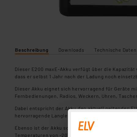
Beschreibung
Downloads
Technische Daten
Dieser E200 maxE-Akku verfügt über die Kapazität 
dass er selbst 1 Jahr nach der Ladung noch einsetz
Dieser Akku eignet sich hervorragend für Geräte m
Fernbedienungen, Radios, Weckern, Uhren, Taschenl
Dabei entspricht der Akku den aktuell geltenden E
hervorragende Langlebigkeit ist diese NiMH-Zelle b
Ebenso ist der Akku schnellladefähig und in Kombin
Temperaturen von -20°C bis zu +50°C ist der Akku n