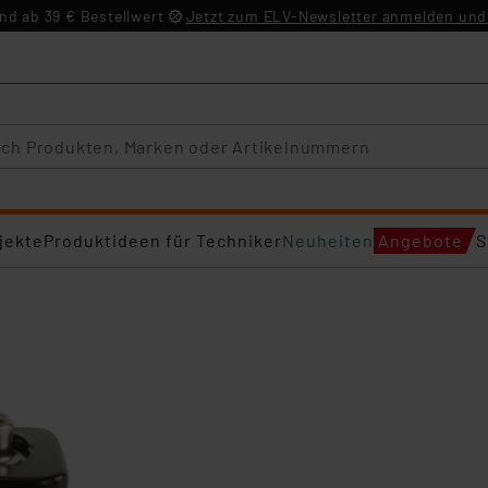
d ab 39 € Bestellwert
Jetzt zum ELV-Newsletter anmelden und 
jekte
Produktideen für Techniker
Neuheiten
Angebote
S