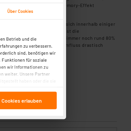
hrmaligem Teilaufladen der Memory-Effekt
Über Cookies
ormale NiMH Akkus entladen sich innerhalb einiger
Bei den Ansmann maxE Akkus ist die
inem Jahr des Nichtgebrauchs immer noch rund 80%
en Betrieb und die
 ungewünschten internen Stromfluss drastisch
Erfahrungen zu verbessern.
rderlich sind, benötigen wir
 Funktionen für soziale
ben wir Informationen zu
n weiter. Unsere Partner
tgestellt haben oder die sie
cken, stimmen Sie sowohl
anschließenden
e Cookies erlauben
beitungszwecke (Art. 6
 ist durch Klick auf den
 Cookies ablehnen oder ihr
 „Cookie Einstellungen“
tung dieser Daten zur