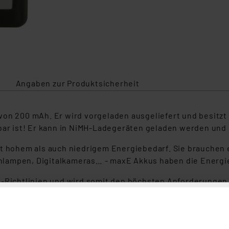
Angaben zur Produktsicherheit
von 200 mAh. Er wird vorgeladen ausgeliefert und besitzt
bar ist! Er kann in NiMH-Ladegeräten geladen werden und 
it hohem als auch niedrigem Energiebedarf. Sie brauchen 
ampen, Digitalkameras… - maxE Akkus haben die Energie, 
U-Richtlinien und wird somit den höchsten Anforderungen 
is zu 1000mal wieder aufladbar.
ation mit einem Schnellladegerät binnen kürzester Zeit vo
utzbar. Da der NiMH-Akku grundsätzlich überall dort eins