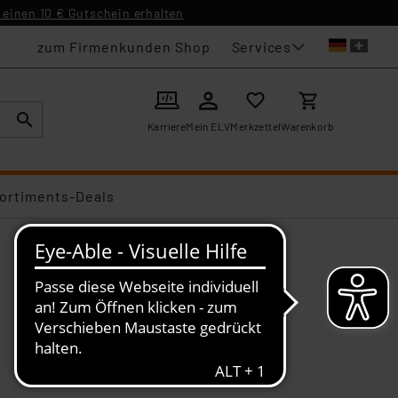
einen 10 € Gutschein erhalten
Services
zum Firmenkunden Shop
Karriere
Mein ELV
Merkzettel
Warenkorb
ortiments-Deals