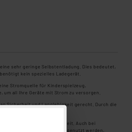
 eine sehr geringe Selbstentladung. Dies bedeutet,
benötigt kein spezielles Ladegerät.
eine Stromquelle für Kinderspielzeug,
um all Ihre Geräte mit Strom zu versorgen.
an Sicherheit und Langlebigkeit gerecht. Durch die
ll aufgeladen und einsatzbereit. Auch bei
etzbar ist wo Einwegbatterien genutzt werden,