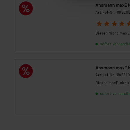
Ansmann maxE N
Auswertung und Analyse bis 
Artikel-Nr. 08980
dazu führen, dass die Einst
1
2
3
4
5
„Einige Drittanbieter verar
Dieser Micro maxE
dieser Drittanbieter umfasst
Nähere Infos zu diesen Drit
sofort versandfe
Für die USA besteht kein A
Datenschutz nach EU-Standa
Daten in Überwachungsprogr
Ansmann maxE N
Unsere Kooperation mit dies
Artikel-Nr. 089810
Kommission sowie einer eige
Daten, verbundenen Risiken
Dieser maxE Akku 
sofort versandfe
Impressum
|
Datenschutzer