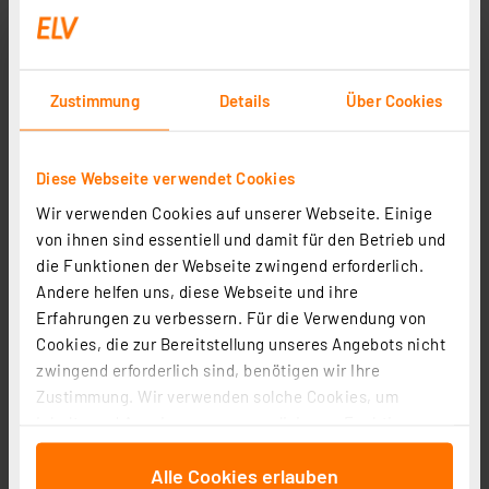
dort auch Typ1-Kabel anschließbar. Auch die
maximale Ladeleistung sollte zum Fahrzeug passen.
Zur Grundausstattung einer Wallbox gehören
Schutzeinrichtungen
, die den Nutzer (und das
Zustimmung
Details
Über Cookies
Fahrzeug) vor Stromschlag oder Kurzschluss
schützen. Dazu zählen Leitungsschutzschalter und
Diese Webseite verwendet Cookies
ein Fehlerstrom-Schutzschalter (Fi). Bei Letzterem
unterscheidet man je nach Fahrzeuganforderung
Wir verwenden Cookies auf unserer Webseite. Einige
zwischen dem Fi Typ A mit integrierter DC-
von ihnen sind essentiell und damit für den Betrieb und
Fehlerstromerkennung und Typ B ohne diese.
die Funktionen der Webseite zwingend erforderlich.
Andere helfen uns, diese Webseite und ihre
Die komfortablen Wallboxen bieten dazu
Erfahrungen zu verbessern. Für die Verwendung von
Zusatztechnik
an: Integrierte Stromzähler,
Cookies, die zur Bereitstellung unseres Angebots nicht
Kommunikationsschnittstellen, Lademanagement, z.
zwingend erforderlich sind, benötigen wir Ihre
B. für die Ladezeitvorwahl oder Nutzung von
Zustimmung. Wir verwenden solche Cookies, um
Solarstrom-Überschuss, Lastmanagement für das
Inhalte und Anzeigen zu personalisieren, Funktionen
Laden mehrerer Fahrzeuge, Stromspeicher-
für soziale Medien anbieten zu können und die Zugriffe
Anschluss und -Management usw.
Alle Cookies erlauben
auf unsere Website zu analysieren. Außerdem geben