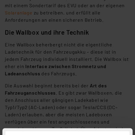
mit einem Sondertarif des EVU oder an der eigenen
Solaranlage
zu betreiben, und erfüllt alle
Anforderungen an einen sicheren Betrieb.
Die Wallbox und ihre Technik
Eine Wallbox beherbergt nicht die eigentliche
Ladetechnik für den Fahrzeugakku – diese ist in
jedem Fahrzeug individuell installiert. Die Wallbox ist
eher ein
Interface zwischen Stromnetz und
Ladeanschluss
des Fahrzeugs.
Die Auswahl beginnt bereits bei der
Art des
Fahrzeuganschlusses
. Es gibt zwar Wallboxen, die
den Anschluss aller gängigen Ladekabel wie
Typ1/Typ2 (AC-Laden) oder sogar Tesla/CCS (DC-
Laden) erlauben, aber die meisten Ladeboxen
verfügen über ein fest angeschlossenes und
ausreichend langes Typ2-Kabel. Über Adapter sind