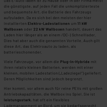
Das E-Auto laden ist zu Hause oder in der Firma meist
die günstigste, auf jeden Fall die unkomplizierteste
und bequemste Art, die Batterie des Fahrzeugs
aufzuladen. Da es sich bei den meisten der hier
installierten
Elektro-Ladestationen
um
11 kW
Wallboxen
oder
22 kW Wallboxen
handelt, dauert das
Laden hier länger als an einem /DC-) Schnelllader.
Dies hat aber auch die genannten Vorteile. Auch gilt
diese Art, das Elektroauto zu laden, als
batterieschonender.
Viele Fahrzeuge, vor allem die
Plug-In-Hybride
mit
ihren relativ kleinen Batterien, werden mit einer
kleinen, mobilen Ladestation („Ladeziegel”) geliefert.
Deren Möglichkeiten sind jedoch begrenzt.
Hier kommt, vor allem auch für reine PEVs mit großen
Antriebskapazitäten, die Wallbox ins Spiel. Sie ist
leistungsstark
, hat oft ein flexibles
Lademanagement an Bord, um sie bedarfsgerecht