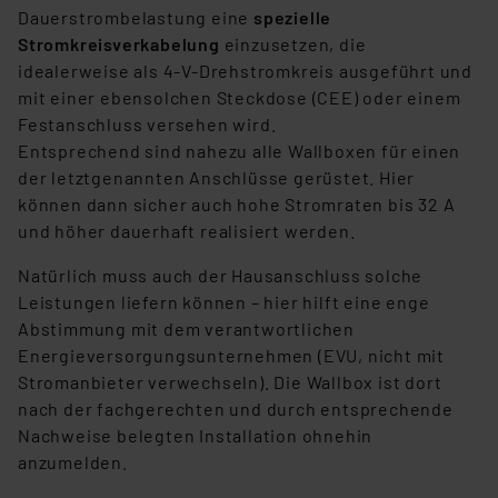
besteht etwa das Risiko, dass US-Behörden
Dauerstrombelastung eine
spezielle
personenbezogene Daten in
Stromkreisverkabelung
einzusetzen, die
Überwachungsprogrammen verarbeiten, ohne dass
idealerweise als 4-V-Drehstromkreis ausgeführt und
hiergegen Klagemöglichkeiten für Europäer bestehen.
mit einer ebensolchen Steckdose (CEE) oder einem
Unsere Kooperation mit diesen Dienstleistern stützt
Festanschluss versehen wird.
sich auf die Standarddatenschutzklauseln der
Entsprechend sind nahezu alle Wallboxen für einen
Europäischen Kommission sowie einer eigenen
der letztgenannten Anschlüsse gerüstet. Hier
Beurteilung der mit der Datenübermittlung,
können dann sicher auch hohe Stromraten bis 32 A
insbesondere der Art der übermittelten Daten,
und höher dauerhaft realisiert werden.
verbundenen Risiken.“
Natürlich muss auch der Hausanschluss solche
Impressum
|
Datenschutzerklärung
Leistungen liefern können – hier hilft eine enge
Abstimmung mit dem verantwortlichen
Energieversorgungsunternehmen (EVU, nicht mit
Stromanbieter verwechseln). Die Wallbox ist dort
nach der fachgerechten und durch entsprechende
Nachweise belegten Installation ohnehin
anzumelden.