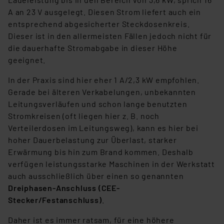
Die Rechtmäßigkeit der Speicherung, Abrufung und
A an 23 V ausgelegt. Diesen Strom liefert auch ein
Weiterverarbeitung dieser Daten zur Auswertung und
entsprechend abgesicherter Steckdosenkreis.
Analyse bis zum Zeitpunkt des Widerrufs bleibt hiervon
Dieser ist in den allermeisten Fällen jedoch nicht für
unberührt. Ihre Browser-Einstellungen können dazu
die dauerhafte Stromabgabe in dieser Höhe
führen, dass die Einstellungen nicht längerfristig
geeignet.
gespeichert werden und dieses Banner erneut
In der Praxis sind hier eher 1 A/2,3 kW empfohlen.
angezeigt wird.
Gerade bei älteren Verkabelungen, unbekannten
Leitungsverläufen und schon lange benutzten
„Einige Drittanbieter verarbeiten personenbezogene
Stromkreisen (oft liegen hier z. B. noch
Daten in den USA. Ihre Einwilligung zur Einbindung von
Verteilerdosen im Leitungsweg), kann es hier bei
Cookies dieser Drittanbieter umfasst daher ggf. auch
hoher Dauerbelastung zur Überlast, starker
die Verarbeitung Ihrer Daten in den USA gemäß Art. 49
Erwärmung bis hin zum Brand kommen. Deshalb
(1) lit. a DSGVO. Nähere Infos zu diesen Drittanbietern
verfügen leistungsstarke Maschinen in der Werkstatt
und zu der jeweiligen Datenübermittlung erhalten Sie in
auch ausschließlich über einen so genannten
der Datenschutzerklärung. Für die USA besteht kein
Dreiphasen-Anschluss (CEE-
Angemessenheitsbeschluss der EU. Dies bedeutet,
Stecker/Festanschluss)
.
dass die USA als Land mit unzureichendem
Datenschutz nach EU-Standards eingestuft wird. So
Daher ist es immer ratsam, für eine höhere