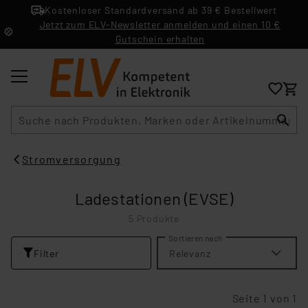
Kostenloser Standardversand ab 39 € Bestellwert
Jetzt zum ELV-Newsletter anmelden und einen 10 €
Gutschein erhalten
Suche
Stromversorgung
Ladestationen (EVSE)
5 Produkte
Sortieren nach
Filter
Relevanz
Seite 1 von 1