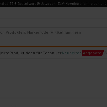
d ab 39 € Bestellwert
Jetzt zum ELV-Newsletter anmelden und 
jekte
Produktideen für Techniker
Neuheiten
Angebote
S