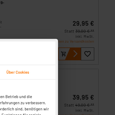
 9-
29,95 €
it
-
Statt
39,00 € **
inkl. MwSt.
ente
Informationen zu Versandkosten
Über Cookies
,
39,95 €
ung
en Betrieb und die
Erfahrungen zu verbessern.
Statt
49,00 € **
rderlich sind, benötigen wir
inkl. MwSt.
nte
 Funktionen für soziale