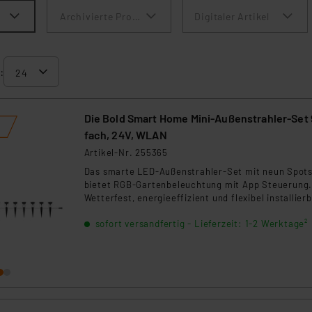
Archivierte Produkte anzeigen
Digitaler Artikel
:
Die Bold Smart Home Mini-Außenstrahler-Set 
fach, 24V, WLAN
Artikel-Nr. 255365
Das smarte LED-Außenstrahler-Set mit neun Spot
bietet RGB-Gartenbeleuchtung mit App Steuerung
Wetterfest, energieeffizient und flexibel installier
sorgt es für stimmungsvolle Lichtakzente im
sofort versandfertig - Lieferzeit: 1-2 Werktage²
Außenbereich.