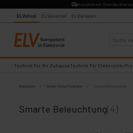
Kostenloser Standardversan
ELVshop
ELVjournal
ELVwissen
Suche
Technik für Ihr Zuhause
Technik für Elektronik-Pro
/
/
Startseite
Smart Home Produkte
Smarte Beleuchtung
Smarte Beleuchtung
(4)