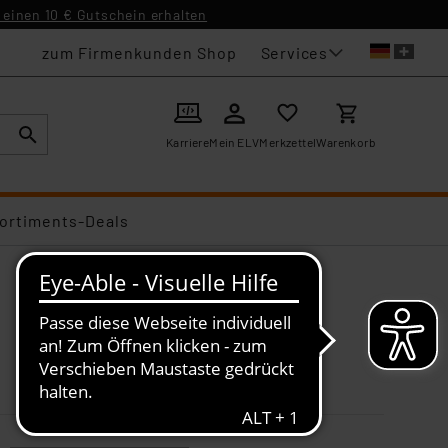
einen 10 € Gutschein erhalten
Services
zum Firmenkunden Shop
Karriere
Mein ELV
Merkzettel
Warenkorb
ortiments-Deals