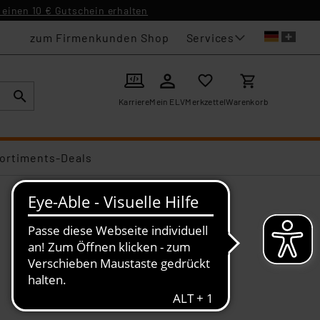
einen 10 € Gutschein erhalten
Services
zum Firmenkunden Shop
Karriere
Mein ELV
Merkzettel
Warenkorb
ortiments-Deals