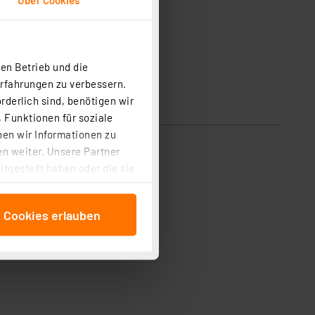
en Betrieb und die
Erfahrungen zu verbessern.
rderlich sind, benötigen wir
 Funktionen für soziale
ben wir Informationen zu
n weiter. Unsere Partner
tgestellt haben oder die sie
cken, stimmen Sie sowohl
anschließenden
e Cookies erlauben
beitungszwecke (Art. 6
 ist durch Klick auf den
 Cookies ablehnen oder ihr
 „Cookie Einstellungen“
tung dieser Daten zur
ser-Einstellungen können