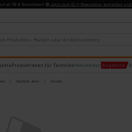
d ab 39 € Bestellwert
Jetzt zum ELV-Newsletter anmelden und 
jekte
Produktideen für Techniker
Neuheiten
Angebote
S
/
/
ten
Bauteile, aktiv
Dioden