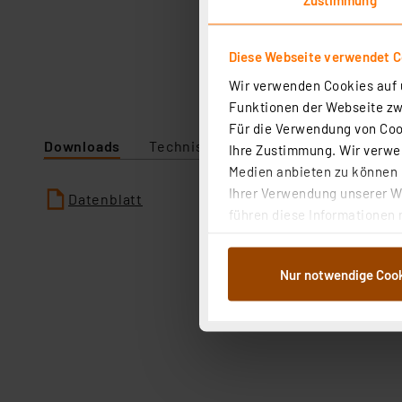
Diese Webseite verwendet C
Wir verwenden Cookies auf u
Funktionen der Webseite zwi
Für die Verwendung von Cook
Downloads
Technische Daten
Ihre Zustimmung. Wir verwen
Medien anbieten zu können u
Ihrer Verwendung unserer We
Datenblatt
führen diese Informationen 
im Rahmen Ihrer Nutzung der
dem Speichern und Abrufen 
Nur notwendige Coo
Weiterverarbeitung für die 
Abs.1a DSG-VO) zu. Eine deta
Button „Ablehnen oder Einst
ganz oder teilweise zustimm
anpassen oder widerrufen. 
Auswertung und Analyse bis 