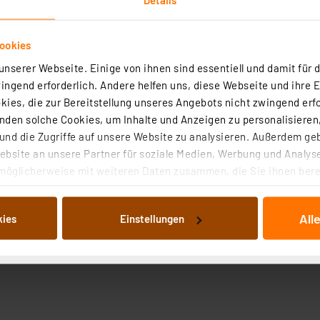
ookies
nserer Webseite. Einige von ihnen sind essentiell und damit für d
ngend erforderlich. Andere helfen uns, diese Webseite und ihre 
ies, die zur Bereitstellung unseres Angebots nicht zwingend erfo
den solche Cookies, um Inhalte und Anzeigen zu personalisieren,
nd die Zugriffe auf unsere Website zu analysieren. Außerdem ge
bsite an unsere Partner für soziale Medien, Werbung und Analyse
möglicherweise mit weiteren Daten zusammen, die Sie ihnen berei
 Dienste gesammelt haben. Indem Sie auf „Alle akzeptieren“ kli
von Informationen auf Ihrem gerät (§25 Abs.1 TTDSG) sowie der 
All
kies
Einstellungen
nachfolgend dargestellten bzw. die von Ihnen ausgewählten Verar
illierte Auflistung der einzelnen Cookies nach Zweck und Anbieter
ellungen“ abrufbar. Sie können die Verwendung nicht notwendiger
en. Ihre erteilte Zustimmung können Sie jederzeit unter dem Link
Die Rechtmäßigkeit der Speicherung, Abrufung und Weiterverarbei
zum Zeitpunkt des Widerrufs bleibt hiervon unberührt. Ihre Brow