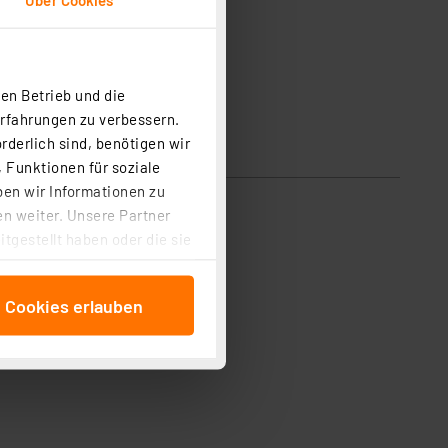
en Betrieb und die
Erfahrungen zu verbessern.
rderlich sind, benötigen wir
 Funktionen für soziale
ben wir Informationen zu
n weiter. Unsere Partner
tgestellt haben oder die sie
cken, stimmen Sie sowohl
anschließenden
e Cookies erlauben
beitungszwecke (Art. 6
 ist durch Klick auf den
 Cookies ablehnen oder ihr
 „Cookie Einstellungen“
tung dieser Daten zur
ser-Einstellungen können