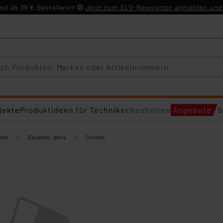
d ab 39 € Bestellwert
Jetzt zum ELV-Newsletter anmelden und 
jekte
Produktideen für Techniker
Neuheiten
Angebote
S
/
/
ten
Bauteile, aktiv
Dioden