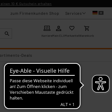
einen 10 € Gutschein erhalten
Services
zum Firmenkunden Shop
Karriere
Mein ELV
Merkzettel
Warenkorb
ortiments-Deals