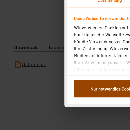
Diese Webseite verwendet C
Wir verwenden Cookies auf u
Funktionen der Webseite zwi
Für die Verwendung von Cook
Downloads
Technische Daten
Ihre Zustimmung. Wir verwen
Medien anbieten zu können u
Ihrer Verwendung unserer We
Datenblatt
führen diese Informationen 
im Rahmen Ihrer Nutzung der
dem Speichern und Abrufen 
Nur notwendige Coo
Weiterverarbeitung für die 
Abs.1a DSG-VO) zu. Eine deta
Button „Ablehnen oder Einst
ganz oder teilweise zustimm
anpassen oder widerrufen. 
Auswertung und Analyse bis 