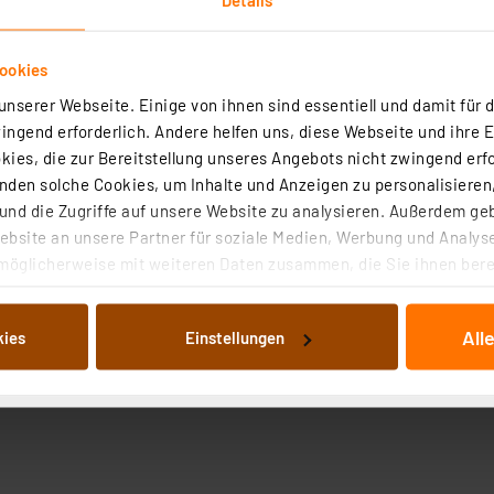
ookies
nserer Webseite. Einige von ihnen sind essentiell und damit für d
ngend erforderlich. Andere helfen uns, diese Webseite und ihre 
ies, die zur Bereitstellung unseres Angebots nicht zwingend erfo
den solche Cookies, um Inhalte und Anzeigen zu personalisieren,
nd die Zugriffe auf unsere Website zu analysieren. Außerdem ge
bsite an unsere Partner für soziale Medien, Werbung und Analyse
möglicherweise mit weiteren Daten zusammen, die Sie ihnen berei
 Dienste gesammelt haben. Indem Sie auf „Alle akzeptieren“ kli
von Informationen auf Ihrem gerät (§25 Abs.1 TTDSG) sowie der 
All
kies
Einstellungen
nachfolgend dargestellten bzw. die von Ihnen ausgewählten Verar
illierte Auflistung der einzelnen Cookies nach Zweck und Anbieter
ellungen“ abrufbar. Sie können die Verwendung nicht notwendiger
en. Ihre erteilte Zustimmung können Sie jederzeit unter dem Link
Die Rechtmäßigkeit der Speicherung, Abrufung und Weiterverarbei
zum Zeitpunkt des Widerrufs bleibt hiervon unberührt. Ihre Brow