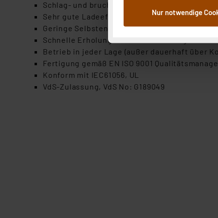
dem Speichern und Abrufen 
Schlag- und bruchfestes Kunststoffgehäuse 
Nur notwendige Coo
Weiterverarbeitung für die 
Sehr gute Ladeeffizienz
Abs.1a DSG-VO) zu. Eine deta
Geringe Selbstentladung, 3% pro Monat bei 2
Button „Ablehnen oder Einst
Schnelle Erholung nach Tiefentladung
ganz oder teilweise zustimm
Betrieb in jeder Lage (außer dauerhaft über K
anpassen oder widerrufen. 
Fertigung gemäß EN ISO 9001 Qualitätsmana
Auswertung und Analyse bis 
Konform mit IEC61056, UL
dazu führen, dass die Einst
VdS-Zulassung, VdS No: G189049
„Einige Drittanbieter verar
dieser Drittanbieter umfasst
Nähere Infos zu diesen Drit
Für die USA besteht kein A
Datenschutz nach EU-Standa
Daten in Überwachungsprogr
Unsere Kooperation mit dies
Kommission sowie einer eige
Daten, verbundenen Risiken