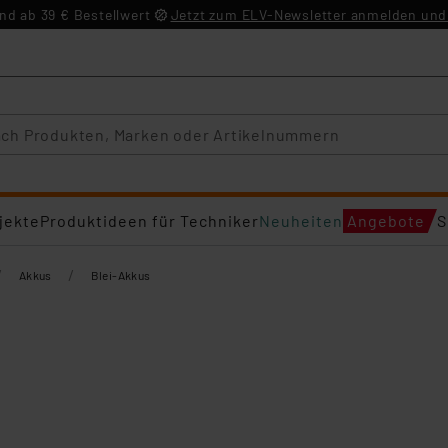
d ab 39 € Bestellwert
Jetzt zum ELV-Newsletter anmelden und 
jekte
Produktideen für Techniker
Neuheiten
Angebote
S
/
/
Akkus
Blei-Akkus