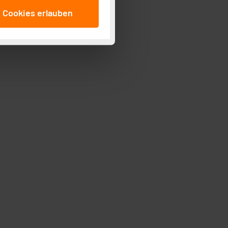
anschließenden
e Cookies erlauben
beitungszwecke (Art. 6
 ist durch Klick auf den
 Cookies ablehnen oder ihr
 „Cookie Einstellungen“
tung dieser Daten zur
ser-Einstellungen können
r erneut angezeigt wird.
Einbindung von Cookies
. 49 (1) lit. a DSGVO.
n der Datenschutzerklärung.
s Land mit unzureichendem
örden personenbezogene
r Europäer bestehen.
ln der Europäischen
 Art der übermittelten