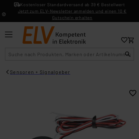
Kostenloser Standardversand ab 39 € Bestellwert
Jetzt zum ELV-Newsletter anmelden und einen 10 €
Gutschein erhalten
Suche
Sensoren + Signalgeber