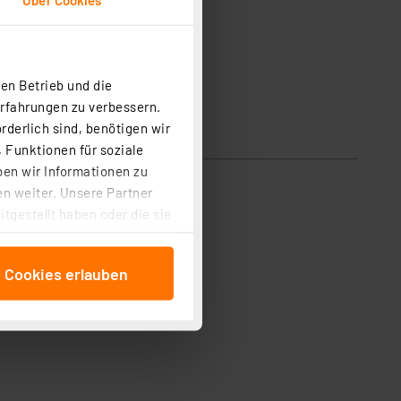
en Betrieb und die
Erfahrungen zu verbessern.
rderlich sind, benötigen wir
 Funktionen für soziale
ben wir Informationen zu
n weiter. Unsere Partner
tgestellt haben oder die sie
cken, stimmen Sie sowohl
anschließenden
e Cookies erlauben
beitungszwecke (Art. 6
 ist durch Klick auf den
 Cookies ablehnen oder ihr
 „Cookie Einstellungen“
tung dieser Daten zur
ser-Einstellungen können