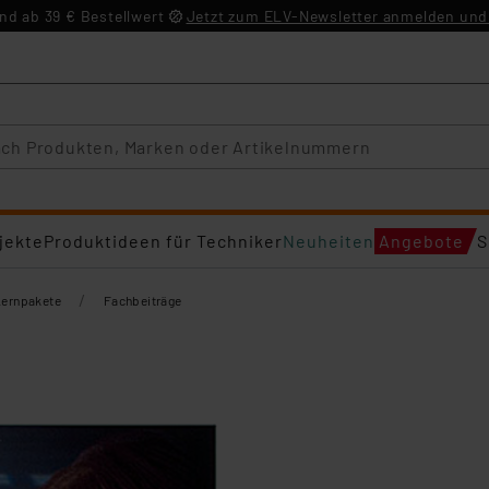
d ab 39 € Bestellwert
Jetzt zum ELV-Newsletter anmelden und 
jekte
Produktideen für Techniker
Neuheiten
Angebote
S
/
Lernpakete
Fachbeiträge