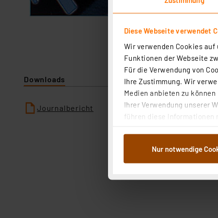
Diese Webseite verwendet C
Wir verwenden Cookies auf u
Funktionen der Webseite zwi
Für die Verwendung von Cook
Downloads
Ihre Zustimmung. Wir verwen
Medien anbieten zu können u
Ihrer Verwendung unserer We
Journalbericht
führen diese Informationen 
im Rahmen Ihrer Nutzung der
dem Speichern und Abrufen 
Nur notwendige Coo
Weiterverarbeitung für die 
Abs.1a DSG-VO) zu. Eine deta
Button „Ablehnen oder Einst
ganz oder teilweise zustimm
anpassen oder widerrufen. 
Auswertung und Analyse bis 