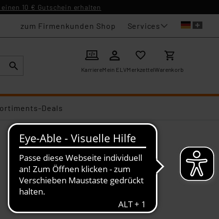
einen 10 € Gutschein erhalten
Services
zum Firmenkunden Shop
Karriere
Mein ELV
Merkzettel
Warenkorb
ortiments-Deals