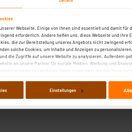
ookies
nserer Webseite. Einige von ihnen sind essentiell und damit für d
ngend erforderlich. Andere helfen uns, diese Webseite und ihre 
ies, die zur Bereitstellung unseres Angebots nicht zwingend erfo
den solche Cookies, um Inhalte und Anzeigen zu personalisieren,
nd die Zugriffe auf unsere Website zu analysieren. Außerdem ge
bsite an unsere Partner für soziale Medien, Werbung und Analyse
möglicherweise mit weiteren Daten zusammen, die Sie ihnen berei
 Dienste gesammelt haben. Indem Sie auf „Alle akzeptieren“ kli
von Informationen auf Ihrem gerät (§25 Abs.1 TTDSG) sowie der 
All
kies
Einstellungen
nachfolgend dargestellten bzw. die von Ihnen ausgewählten Verar
illierte Auflistung der einzelnen Cookies nach Zweck und Anbieter
ellungen“ abrufbar. Sie können die Verwendung nicht notwendiger
en. Ihre erteilte Zustimmung können Sie jederzeit unter dem Link
Die Rechtmäßigkeit der Speicherung, Abrufung und Weiterverarbei
zum Zeitpunkt des Widerrufs bleibt hiervon unberührt. Ihre Brow