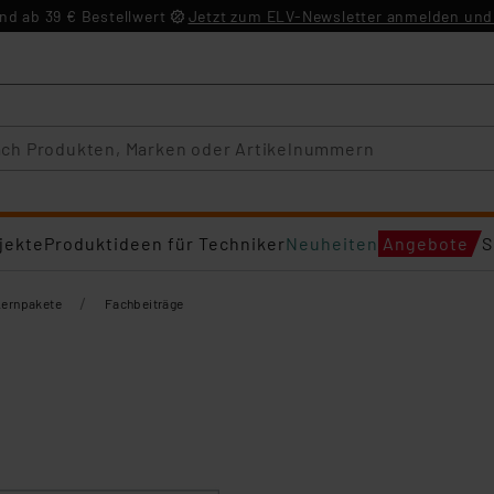
d ab 39 € Bestellwert
Jetzt zum ELV-Newsletter anmelden und 
jekte
Produktideen für Techniker
Neuheiten
Angebote
S
/
Lernpakete
Fachbeiträge