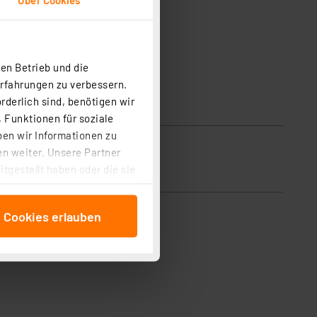
en Betrieb und die
Erfahrungen zu verbessern.
rderlich sind, benötigen wir
 Funktionen für soziale
ben wir Informationen zu
n weiter. Unsere Partner
tgestellt haben oder die sie
cken, stimmen Sie sowohl
anschließenden
e Cookies erlauben
beitungszwecke (Art. 6
 ist durch Klick auf den
 Cookies ablehnen oder ihr
 „Cookie Einstellungen“
tung dieser Daten zur
ser-Einstellungen können