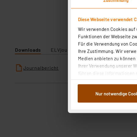
Diese Webseite verwendet C
Wir verwenden Cookies auf u
Funktionen der Webseite zwi
Für die Verwendung von Cook
Downloads
ELVjournal
Ihre Zustimmung. Wir verwen
Medien anbieten zu können u
Ihrer Verwendung unserer We
Journalbericht
führen diese Informationen 
im Rahmen Ihrer Nutzung der
dem Speichern und Abrufen 
Nur notwendige Coo
Weiterverarbeitung für die 
Abs.1a DSG-VO) zu. Eine deta
Button „Ablehnen oder Einst
ganz oder teilweise zustimm
anpassen oder widerrufen. 
Auswertung und Analyse bis 