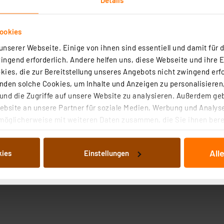
ookies
nserer Webseite. Einige von ihnen sind essentiell und damit für d
ngend erforderlich. Andere helfen uns, diese Webseite und ihre 
ies, die zur Bereitstellung unseres Angebots nicht zwingend erfo
den solche Cookies, um Inhalte und Anzeigen zu personalisieren,
nd die Zugriffe auf unsere Website zu analysieren. Außerdem ge
bsite an unsere Partner für soziale Medien, Werbung und Analyse
möglicherweise mit weiteren Daten zusammen, die Sie ihnen berei
 Dienste gesammelt haben. Indem Sie auf „Alle akzeptieren“ kli
von Informationen auf Ihrem gerät (§25 Abs.1 TTDSG) sowie der 
All
kies
Einstellungen
nachfolgend dargestellten bzw. die von Ihnen ausgewählten Verar
illierte Auflistung der einzelnen Cookies nach Zweck und Anbieter
ellungen“ abrufbar. Sie können die Verwendung nicht notwendiger
en. Ihre erteilte Zustimmung können Sie jederzeit unter dem Link
Die Rechtmäßigkeit der Speicherung, Abrufung und Weiterverarbei
zum Zeitpunkt des Widerrufs bleibt hiervon unberührt. Ihre Brow