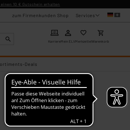
einen 10 € Gutschein erhalten
Services
zum Firmenkunden Shop
Karriere
Mein ELV
Merkzettel
Warenkorb
ortiments-Deals