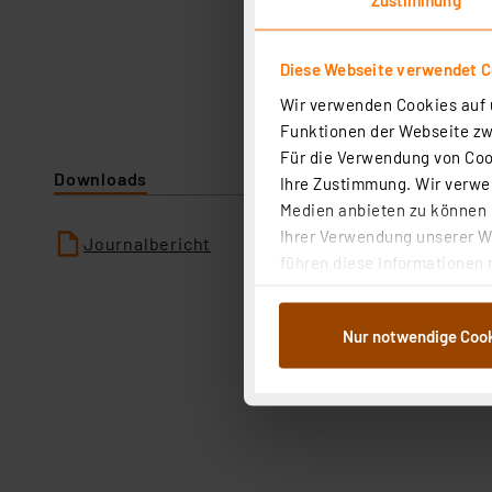
Diese Webseite verwendet C
Wir verwenden Cookies auf u
Funktionen der Webseite zwi
Für die Verwendung von Cook
Downloads
Ihre Zustimmung. Wir verwen
Medien anbieten zu können u
Ihrer Verwendung unserer We
Journalbericht
führen diese Informationen 
im Rahmen Ihrer Nutzung der
dem Speichern und Abrufen 
Nur notwendige Coo
Weiterverarbeitung für die 
Abs.1a DSG-VO) zu. Eine deta
Button „Ablehnen oder Einst
ganz oder teilweise zustimm
anpassen oder widerrufen. 
Auswertung und Analyse bis 