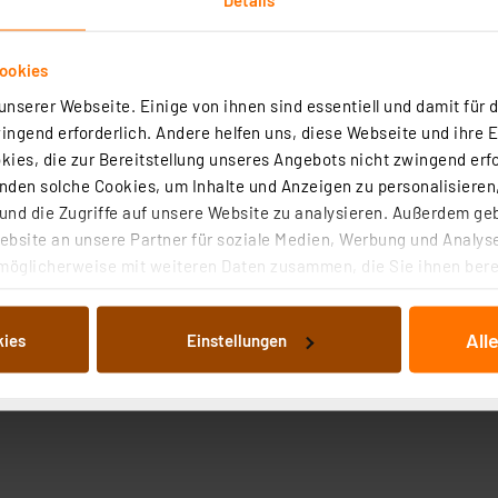
ookies
nserer Webseite. Einige von ihnen sind essentiell und damit für d
ngend erforderlich. Andere helfen uns, diese Webseite und ihre 
ies, die zur Bereitstellung unseres Angebots nicht zwingend erfo
den solche Cookies, um Inhalte und Anzeigen zu personalisieren,
nd die Zugriffe auf unsere Website zu analysieren. Außerdem ge
bsite an unsere Partner für soziale Medien, Werbung und Analyse
möglicherweise mit weiteren Daten zusammen, die Sie ihnen berei
 Dienste gesammelt haben. Indem Sie auf „Alle akzeptieren“ kli
von Informationen auf Ihrem gerät (§25 Abs.1 TTDSG) sowie der 
All
kies
Einstellungen
nachfolgend dargestellten bzw. die von Ihnen ausgewählten Verar
illierte Auflistung der einzelnen Cookies nach Zweck und Anbieter
ellungen“ abrufbar. Sie können die Verwendung nicht notwendiger
en. Ihre erteilte Zustimmung können Sie jederzeit unter dem Link
Die Rechtmäßigkeit der Speicherung, Abrufung und Weiterverarbei
zum Zeitpunkt des Widerrufs bleibt hiervon unberührt. Ihre Brow