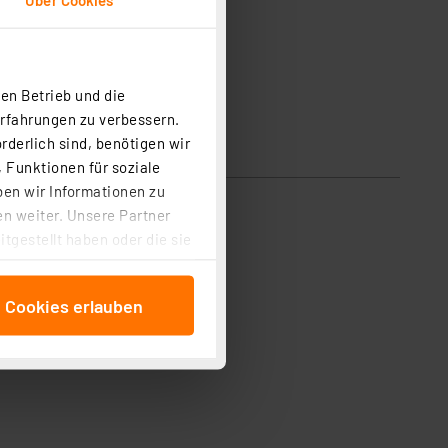
en Betrieb und die
Erfahrungen zu verbessern.
rderlich sind, benötigen wir
 Funktionen für soziale
ben wir Informationen zu
n weiter. Unsere Partner
tgestellt haben oder die sie
cken, stimmen Sie sowohl
anschließenden
e Cookies erlauben
beitungszwecke (Art. 6
 ist durch Klick auf den
 Cookies ablehnen oder ihr
 „Cookie Einstellungen“
tung dieser Daten zur
ser-Einstellungen können