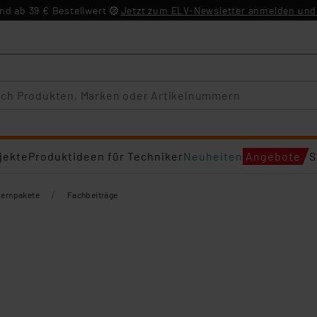
d ab 39 € Bestellwert
Jetzt zum ELV-Newsletter anmelden und 
jekte
Produktideen für Techniker
Neuheiten
Angebote
S
/
Lernpakete
Fachbeiträge