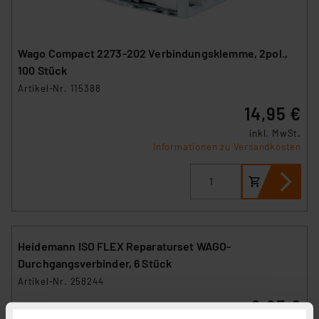
Wago Compact 2273-202 Verbindungsklemme, 2pol.,
100 Stück
Artikel-Nr. 115388
14,95 €
inkl. MwSt.
Informationen zu Versandkosten
Heidemann ISO FLEX Reparaturset WAGO-
Durchgangsverbinder, 6 Stück
Artikel-Nr. 258244
6,95 €