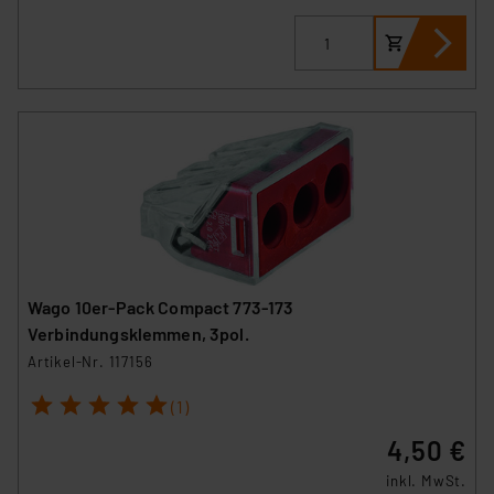
besteht etwa das Risiko, dass US-Behörden
personenbezogene Daten in
Überwachungsprogrammen verarbeiten, ohne dass
hiergegen Klagemöglichkeiten für Europäer bestehen.
Unsere Kooperation mit diesen Dienstleistern stützt
sich auf die Standarddatenschutzklauseln der
Europäischen Kommission sowie einer eigenen
Beurteilung der mit der Datenübermittlung,
insbesondere der Art der übermittelten Daten,
verbundenen Risiken.“
Impressum
|
Datenschutzerklärung
Wago 10er-Pack Compact 773-173
Verbindungsklemmen, 3pol.
Artikel-Nr. 117156
1
2
3
4
5
(1)
4,50 €
inkl. MwSt.