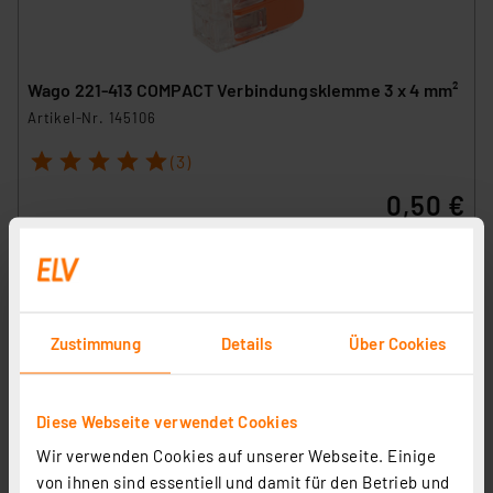
Wago 221-413 COMPACT Verbindungsklemme 3 x 4 mm²
Artikel-Nr. 145106
1
2
3
4
5
(3)
0,50 €
inkl. MwSt.
Informationen zu Versandkosten
Zustimmung
Details
Über Cookies
Heidemann ISO FLEX Reparaturset WAGO-
Diese Webseite verwendet Cookies
Durchgangsverbinder, 6 Stück
Wir verwenden Cookies auf unserer Webseite. Einige
Artikel-Nr. 258244
von ihnen sind essentiell und damit für den Betrieb und