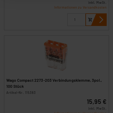
inkl. MwSt.
nachfolgend dargestellten bzw. die von Ihnen
Informationen zu Versandkosten
ausgewählten Verarbeitungszwecke (Art. 6 Abs.1a DSG-
VO) zu. Eine detaillierte Auflistung der einzelnen
Cookies nach Zweck und Anbieter ist durch Klick auf
den Button „Ablehnen oder Einstellungen“ abrufbar. Sie
können die Verwendung nicht notwendiger Cookies
ablehnen oder ihr ganz oder teilweise zustimmen. Ihre
erteilte Zustimmung können Sie jederzeit unter dem
Link „Cookie Einstellungen“ anpassen oder widerrufen.
Die Rechtmäßigkeit der Speicherung, Abrufung und
Weiterverarbeitung dieser Daten zur Auswertung und
Analyse bis zum Zeitpunkt des Widerrufs bleibt hiervon
unberührt. Ihre Browser-Einstellungen können dazu
Wago Compact 2273-203 Verbindungsklemme, 3pol.,
führen, dass die Einstellungen nicht längerfristig
100 Stück
gespeichert werden und dieses Banner erneut
Artikel-Nr. 115383
angezeigt wird.
15,95 €
„Einige Drittanbieter verarbeiten personenbezogene
inkl. MwSt.