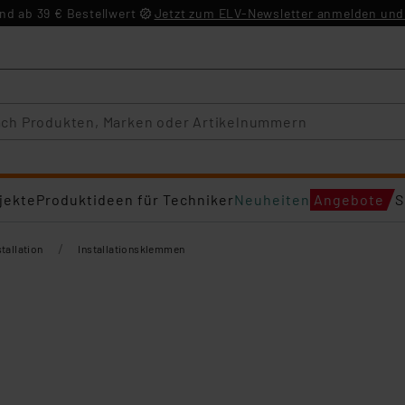
d ab 39 € Bestellwert
Jetzt zum ELV-Newsletter anmelden und 
jekte
Produktideen für Techniker
Neuheiten
Angebote
S
/
tallation
Installationsklemmen