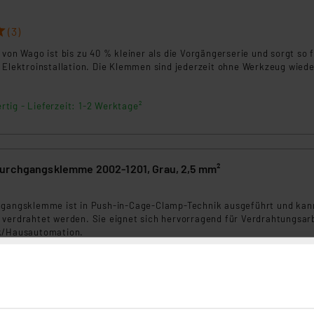
(3)
 von Wago ist bis zu 40 % kleiner als die Vorgängerserie und sorgt so 
 Elektroinstallation. Die Klemmen sind jederzeit ohne Werkzeug wied
rtig - Lieferzeit: 1-2 Werktage²
urchgangsklemme 2002-1201, Grau, 2,5 mm²
hgangsklemme ist in Push-in-Cage-Clamp-Technik ausgeführt und kan
 verdrahtet werden. Sie eignet sich hervorragend für Verdrahtungsar
ik/Hausautomation.
rtig - Lieferzeit: 1-2 Werktage²