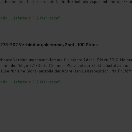
schiedensten Leiterarten einfach, flexibel, platzsparend und werkze
rtig - Lieferzeit: 1-2 Werktage²
73-202 Verbindungsklemme, 2pol., 100 Stück
abbare Verbindungsdosenklemme für starre Adern. Bis zu 50 % kleiner
men der Wago 273-Serie für mehr Platz bei der Elektroinstallation.
use für eine Sichtkontrolle der korrekten Leiterposition. Mit Prüföf
Prüfspitzen.
rtig - Lieferzeit: 1-2 Werktage²