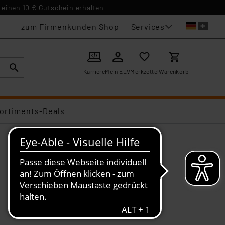
einen 10 € Gutschein erhalten
Services
zum Firmenkunden Shop
Karriere
Mein ELV
Merkzettel
Warenkorb
ortiments-Deals