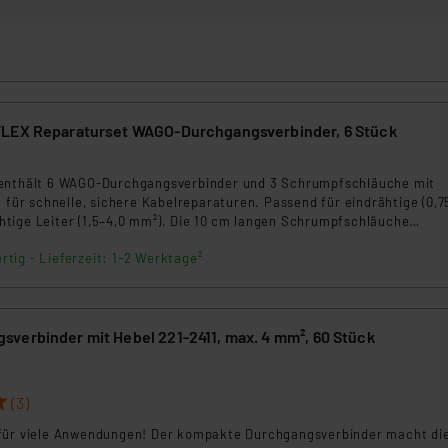
zum Zeitpunkt des Widerrufs bleibt hiervon unberührt. Ihre Brow
ellungen nicht längerfristig gespeichert werden und dieses Banne
beiten personenbezogene Daten in den USA. Ihre Einwilligung zur 
 daher ggf. auch die Verarbeitung Ihrer Daten in den USA gemäß Art
tanbietern und zu der jeweiligen Datenübermittlung erhalten Sie i
FLEX Reparaturset WAGO-Durchgangsverbinder, 6 Stück
ngemessenheitsbeschluss der EU. Dies bedeutet, dass die USA al
4
rds eingestuft wird. So besteht etwa das Risiko, dass US-Beh
 enthält 6 WAGO-Durchgangsverbinder und 3 Schrumpfschläuche mit
ammen verarbeiten, ohne dass hiergegen Klagemöglichkeiten fü
l für schnelle, sichere Kabelreparaturen. Passend für eindrähtige (0,75
en Dienstleistern stützt sich auf die Standarddatenschutzklause
tige Leiter (1,5–4,0 mm²). Die 10 cm langen Schrumpfschläuche
r ab 110 °C) dichten zuverlässig ab und passen sich flexibel an (9,5
nen Beurteilung der mit der Datenübermittlung, insbesondere der
rtig - Lieferzeit: 1-2 Werktage²
ür Haus, Garten, Werkstatt und Industrie.
.“
klärung
verbinder mit Hebel 221-2411, max. 4 mm², 60 Stück
2
(3)
für viele Anwendungen! Der kompakte Durchgangsverbinder macht di