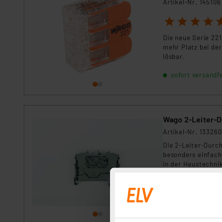
Artikel-Nr. 145106
1
2
3
4
5
Die neue Serie 221
mehr Platz bei der
lösbar.
sofort versandfe
Wago 2-Leiter-D
Artikel-Nr. 133260
Die 2-Leiter-Durc
besonders einfach
in der Haustechn
sofort versandfe