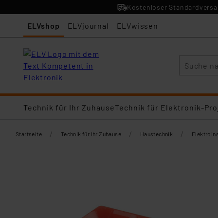
Kostenloser Standardversan
ELVshop
ELVjournal
ELVwissen
Suche
Technik für Ihr Zuhause
Technik für Elektronik-Pro
/
/
/
Startseite
Technik für Ihr Zuhause
Haustechnik
Elektroins