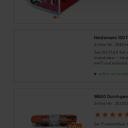
Auswertung und Analyse bis 
dazu führen, dass die Einst
„Einige Drittanbieter verar
dieser Drittanbieter umfasst
Nähere Infos zu diesen Drit
Heidemann ISO 
Für die USA besteht kein A
Artikel-Nr. 25824
Datenschutz nach EU-Standa
Das ISO FLEX Set
Daten in Überwachungsprogr
Innenkleber – idea
Unsere Kooperation mit dies
mm²) und mehrdräh
(Schrumpftemperatu
Kommission sowie einer eige
sofort versandfe
3,0 mm). Perfekt f
Daten, verbundenen Risiken
Impressum
|
Datenschutzer
WAGO Durchgangs
Artikel-Nr. 25200
1
2
3
4
5
Der Problemlöser 