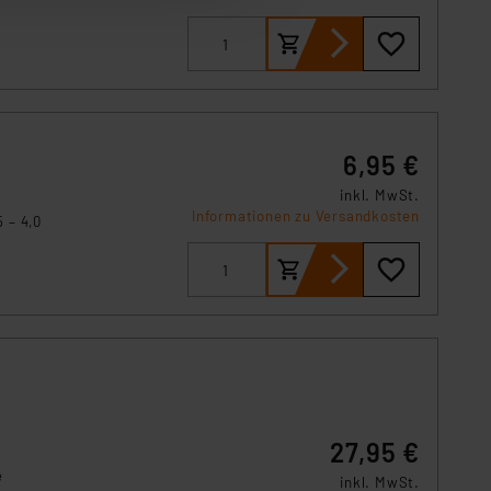
ser-Einstellungen können
r erneut angezeigt wird.
Einbindung von Cookies
. 49 (1) lit. a DSGVO.
n der Datenschutzerklärung.
6,95 €
s Land mit unzureichendem
örden personenbezogene
inkl. MwSt.
r Europäer bestehen.
Informationen zu Versandkosten
 – 4,0
ln der Europäischen
 mm auf
 Art der übermittelten
27,95 €
e
inkl. MwSt.