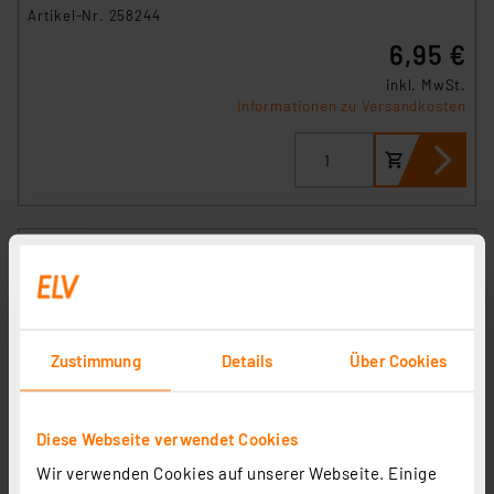
Artikel-Nr. 258244
6,95 €
inkl. MwSt.
Informationen zu Versandkosten
Zustimmung
Details
Über Cookies
Wago Compact 2273-203 Verbindungsklemme, 3pol.,
Diese Webseite verwendet Cookies
100 Stück
Wir verwenden Cookies auf unserer Webseite. Einige
Artikel-Nr. 115383