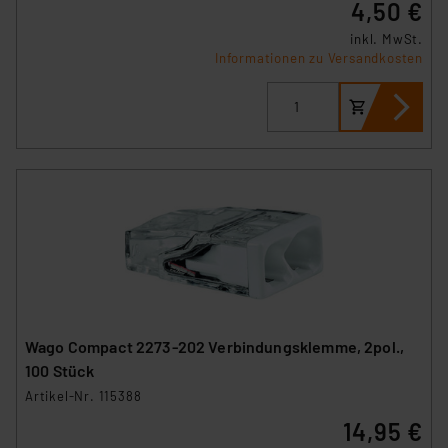
4,50 €
Daten in den USA. Ihre Einwilligung zur Einbindung von
inkl. MwSt.
Cookies dieser Drittanbieter umfasst daher ggf. auch
Informationen zu Versandkosten
die Verarbeitung Ihrer Daten in den USA gemäß Art. 49
(1) lit. a DSGVO. Nähere Infos zu diesen Drittanbietern
und zu der jeweiligen Datenübermittlung erhalten Sie in
der Datenschutzerklärung. Für die USA besteht kein
Angemessenheitsbeschluss der EU. Dies bedeutet,
dass die USA als Land mit unzureichendem
Datenschutz nach EU-Standards eingestuft wird. So
besteht etwa das Risiko, dass US-Behörden
personenbezogene Daten in
Überwachungsprogrammen verarbeiten, ohne dass
hiergegen Klagemöglichkeiten für Europäer bestehen.
Unsere Kooperation mit diesen Dienstleistern stützt
Wago Compact 2273-202 Verbindungsklemme, 2pol.,
sich auf die Standarddatenschutzklauseln der
100 Stück
Europäischen Kommission sowie einer eigenen
Artikel-Nr. 115388
Beurteilung der mit der Datenübermittlung,
14,95 €
insbesondere der Art der übermittelten Daten,