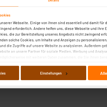
ookies
nserer Webseite. Einige von ihnen sind essentiell und damit für d
ngend erforderlich. Andere helfen uns, diese Webseite und ihre 
ies, die zur Bereitstellung unseres Angebots nicht zwingend erfo
den solche Cookies, um Inhalte und Anzeigen zu personalisieren,
nd die Zugriffe auf unsere Website zu analysieren. Außerdem ge
bsite an unsere Partner für soziale Medien, Werbung und Analyse
möglicherweise mit weiteren Daten zusammen, die Sie ihnen berei
 Dienste gesammelt haben. Indem Sie auf „Alle akzeptieren“ kli
von Informationen auf Ihrem gerät (§25 Abs.1 TTDSG) sowie der 
All
kies
Einstellungen
nachfolgend dargestellten bzw. die von Ihnen ausgewählten Verar
illierte Auflistung der einzelnen Cookies nach Zweck und Anbieter
ellungen“ abrufbar. Sie können die Verwendung nicht notwendiger
en. Ihre erteilte Zustimmung können Sie jederzeit unter dem Link
Die Rechtmäßigkeit der Speicherung, Abrufung und Weiterverarbei
zum Zeitpunkt des Widerrufs bleibt hiervon unberührt. Ihre Brow