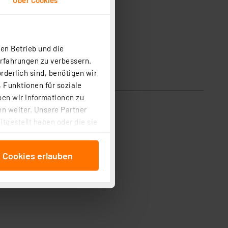
en Betrieb und die
Erfahrungen zu verbessern.
rderlich sind, benötigen wir
 Funktionen für soziale
ben wir Informationen zu
n weiter. Unsere Partner
tgestellt haben oder die sie
cken, stimmen Sie sowohl
anschließenden
e Cookies erlauben
beitungszwecke (Art. 6
 ist durch Klick auf den
 Cookies ablehnen oder ihr
 „Cookie Einstellungen“
tung dieser Daten zur
ser-Einstellungen können