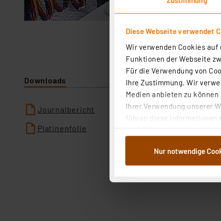
Diese Webseite verwendet C
Wir verwenden Cookies auf u
Funktionen der Webseite zwi
Für die Verwendung von Cook
Downloads
Ihre Zustimmung. Wir verwen
Medien anbieten zu können u
Ihrer Verwendung unserer We
Journalbericht
führen diese Informationen 
Platinenfolie
im Rahmen Ihrer Nutzung der
dem Speichern und Abrufen 
Nur notwendige Coo
Weiterverarbeitung für die 
Abs.1a DSG-VO) zu. Eine deta
Button „Ablehnen oder Einst
ganz oder teilweise zustimm
anpassen oder widerrufen. 
Auswertung und Analyse bis 