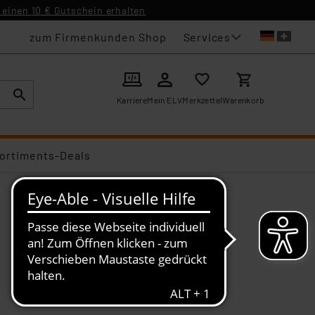
einen 10 € Gutschein erhalten
Services
zum Firmenkunden Shop
Karriere
Mein ELV
Merkzettel
Warenkorb
ortiments-Deals