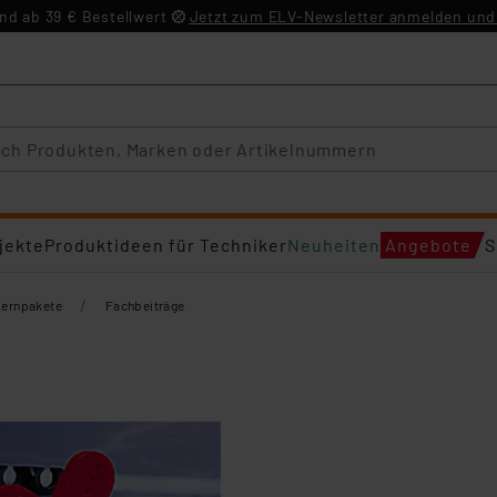
d ab 39 € Bestellwert
Jetzt zum ELV-Newsletter anmelden und 
jekte
Produktideen für Techniker
Neuheiten
Angebote
S
/
Lernpakete
Fachbeiträge