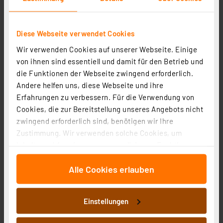
Informationen zu Versandkosten
Diese Webseite verwendet Cookies
Wir verwenden Cookies auf unserer Webseite. Einige
von ihnen sind essentiell und damit für den Betrieb und
die Funktionen der Webseite zwingend erforderlich.
Andere helfen uns, diese Webseite und ihre
Erfahrungen zu verbessern. Für die Verwendung von
Cookies, die zur Bereitstellung unseres Angebots nicht
zwingend erforderlich sind, benötigen wir Ihre
Zustimmung. Wir verwenden solche Cookies, um
Inhalte und Anzeigen zu personalisieren, Funktionen
TFA Funk-Wetterstation METEO JACK mit
für soziale Medien anbieten zu können und die Zugriffe
Wettervorhersage-Funktion, Luftdruck,
Alle Cookies erlauben
auf unsere Website zu analysieren. Außerdem geben
Funkuhr/Datum, 433 MHz
Artikel-Nr. 253912
wir Informationen zu Ihrer Verwendung unserer Website
an unsere Partner für soziale Medien, Werbung und
1
2
3
4
5
(2)
Einstellungen
Analysen weiter. Unsere Partner führen diese
53,95 €
Informationen möglicherweise mit weiteren Daten