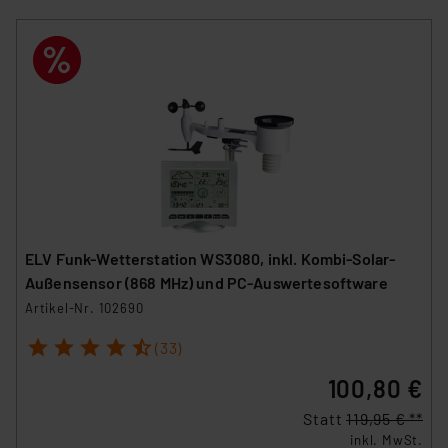
ELV Funk-Wetterstation WS3080, inkl. Kombi-Solar-
Außensensor (868 MHz) und PC-Auswertesoftware
Artikel-Nr. 102690
1
2
3
4
5
(33)
100,80 €
Statt
119,95 € **
inkl. MwSt.