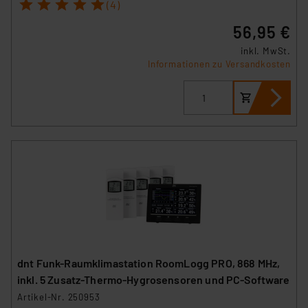
Unsere Kooperation mit diesen Dienstleistern stützt
1
2
3
4
5
(4)
sich auf die Standarddatenschutzklauseln der
56,95 €
Europäischen Kommission sowie einer eigenen
Beurteilung der mit der Datenübermittlung,
inkl. MwSt.
Informationen zu Versandkosten
insbesondere der Art der übermittelten Daten,
verbundenen Risiken.“
Impressum
|
Datenschutzerklärung
dnt Funk-Raumklimastation RoomLogg PRO, 868 MHz,
inkl. 5 Zusatz-Thermo-Hygrosensoren und PC-Software
Artikel-Nr. 250953