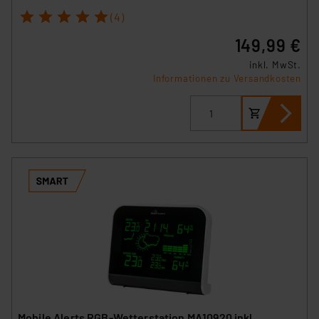
1
2
3
4
5
(4)
149,99 €
inkl. MwSt.
Informationen zu Versandkosten
Mobile Alerts RGB-Wetterstation MA10920 inkl.