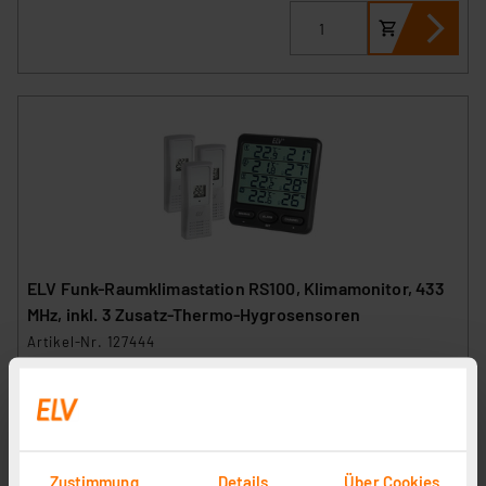
ELV Funk-Raumklimastation RS100, Klimamonitor, 433
MHz, inkl. 3 Zusatz-Thermo-Hygrosensoren
Artikel-Nr. 127444
1
2
3
4
5
(10)
39,95 €
UVP 49,95 € **
Zustimmung
Details
Über Cookies
inkl. MwSt.