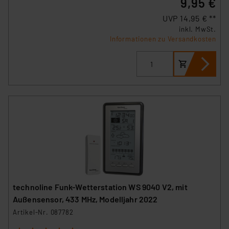
9,95 €
führen, dass die Einstellungen nicht längerfristig
UVP 14,95 € **
gespeichert werden und dieses Banner erneut
inkl. MwSt.
angezeigt wird.
Informationen zu Versandkosten
„Einige Drittanbieter verarbeiten personenbezogene
Daten in den USA. Ihre Einwilligung zur Einbindung von
Cookies dieser Drittanbieter umfasst daher ggf. auch
die Verarbeitung Ihrer Daten in den USA gemäß Art. 49
(1) lit. a DSGVO. Nähere Infos zu diesen Drittanbietern
und zu der jeweiligen Datenübermittlung erhalten Sie in
der Datenschutzerklärung. Für die USA besteht kein
Angemessenheitsbeschluss der EU. Dies bedeutet,
dass die USA als Land mit unzureichendem
Datenschutz nach EU-Standards eingestuft wird. So
besteht etwa das Risiko, dass US-Behörden
technoline Funk-Wetterstation WS 9040 V2, mit
personenbezogene Daten in
Außensensor, 433 MHz, Modelljahr 2022
Überwachungsprogrammen verarbeiten, ohne dass
Artikel-Nr. 087782
hiergegen Klagemöglichkeiten für Europäer bestehen.