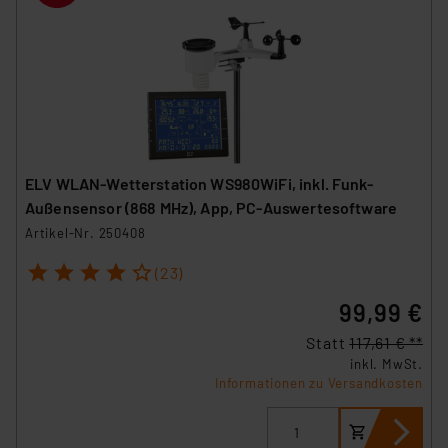
ELV WLAN-Wetterstation WS980WiFi, inkl. Funk-
Außensensor (868 MHz), App, PC-Auswertesoftware
Artikel-Nr. 250408
1
2
3
4
5
(23)
99,99 €
Statt
117,61 € **
inkl. MwSt.
Informationen zu Versandkosten