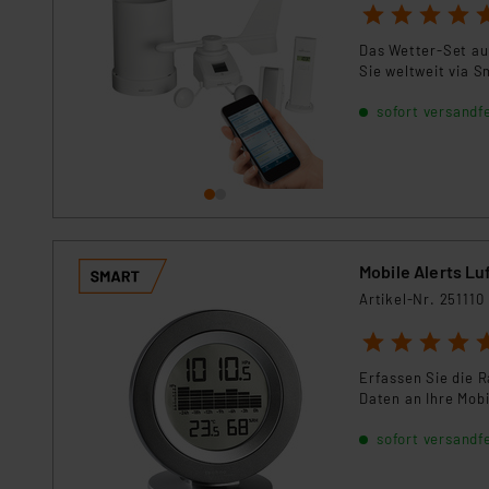
Für die USA besteht kein A
1
2
3
4
5
Datenschutz nach EU-Standa
Das Wetter-Set au
Daten in Überwachungsprogr
Sie weltweit via 
Unsere Kooperation mit dies
Kommission sowie einer eige
sofort versandfe
Daten, verbundenen Risiken
Impressum
|
Datenschutzer
Mobile Alerts L
Artikel-Nr. 251110
1
2
3
4
5
Erfassen Sie die 
Daten an Ihre Mobi
sofort versandfe