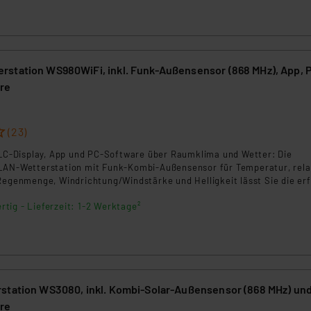
station WS980WiFi, inkl. Funk-Außensensor (868 MHz), App, 
re
8
(23)
a LC-Display, App und PC-Software über Raumklima und Wetter: Die
LAN-Wetterstation mit Funk-Kombi-Außensensor für Temperatur, rela
 Regenmenge, Windrichtung/Windstärke und Helligkeit lässt Sie die er
pp und mit der PC-Auswertesoftware WeatherSmartIP auswerten. Ihr
rtig - Lieferzeit: 1-2 Werktage²
Sie zudem über Wetter-Online-Dienste wie z.B. Weather Undergroun
insehen sowie Automatisierungsregeln via IFTTT anwenden.
station WS3080, inkl. Kombi-Solar-Außensensor (868 MHz) un
re