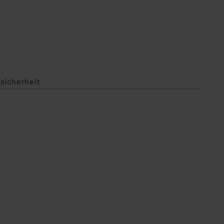
g in der App / Lieferung ohne Smartphone
sicherheit