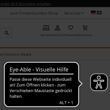
einen 10 € Gutschein erhalten
Services
zum Firmenkunden Shop
Karriere
Mein ELV
Merkzettel
Warenkorb
ortiments-Deals