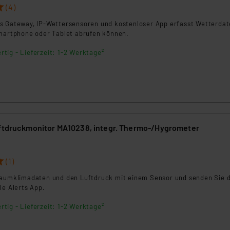
ngemessenheitsbeschluss der EU. Dies bedeutet, dass die USA al
(4)
rds eingestuft wird. So besteht etwa das Risiko, dass US-Beh
s Gateway, IP-Wettersensoren und kostenloser App erfasst Wetterdat
ammen verarbeiten, ohne dass hiergegen Klagemöglichkeiten fü
Smartphone oder Tablet abrufen können.
en Dienstleistern stützt sich auf die Standarddatenschutzklause
nen Beurteilung der mit der Datenübermittlung, insbesondere der
rtig - Lieferzeit: 1-2 Werktage²
.“
klärung
uftdruckmonitor MA10238, integr. Thermo-/Hygrometer
(1)
Raumklimadaten und den Luftdruck mit einem Sensor und senden Sie d
le Alerts App.
rtig - Lieferzeit: 1-2 Werktage²