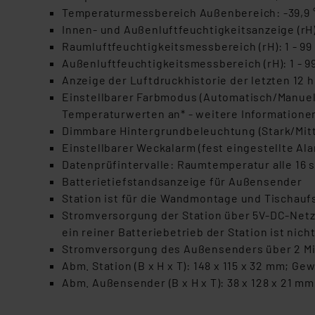
Temperaturmessbereich Außenbereich: -39,9 °C 
Innen- und Außenluftfeuchtigkeitsanzeige (rH
Raumluftfeuchtigkeitsmessbereich (rH): 1 - 99
Außenluftfeuchtigkeitsmessbereich (rH): 1 - 9
Anzeige der Luftdruckhistorie der letzten 12 h (
Einstellbarer Farbmodus (Automatisch/Manuell
Temperaturwerten an* - weitere Informationen
Dimmbare Hintergrundbeleuchtung (Stark/Mit
Einstellbarer Weckalarm (fest eingestellte A
Datenprüfintervalle: Raumtemperatur alle 16 s
Batterietiefstandsanzeige für Außensender
Station ist für die Wandmontage und Tischauf
Stromversorgung der Station über 5V-DC-Netzte
ein reiner Batteriebetrieb der Station ist nich
Stromversorgung des Außensenders über 2 Mign
Abm. Station (B x H x T): 148 x 115 x 32 mm; Ge
Abm. Außensender (B x H x T): 38 x 128 x 21 mm