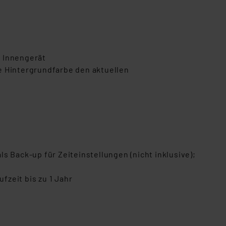
as Innengerät
e Hintergrundfarbe den aktuellen
 Back-up für Zeiteinstellungen (nicht inklusive);
zeit bis zu 1 Jahr