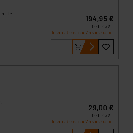
s Land mit unzureichendem
örden personenbezogene
en, die
r Europäer bestehen.
194,95 €
ln der Europäischen
inkl. MwSt.
 Art der übermittelten
Informationen zu Versandkosten
ie
29,00 €
inkl. MwSt.
Informationen zu Versandkosten