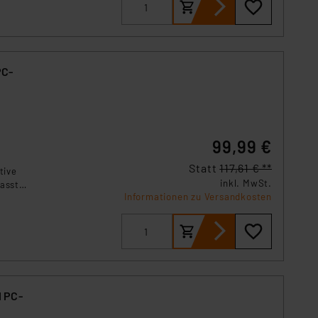
PC-
99,99 €
Statt
117,61 € **
tive
inkl. MwSt.
fassten
Informationen zu Versandkosten
e
d
d PC-