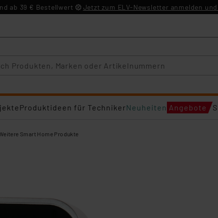
d ab 39 € Bestellwert
Jetzt zum ELV-Newsletter anmelden und 
jekte
Produktideen für Techniker
Neuheiten
Angebote
S
Weitere Smart Home Produkte