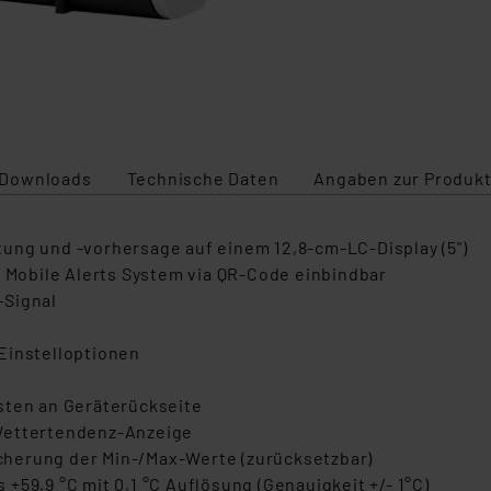
Darstellun
Downloads
Technische Daten
Angaben zur Produkt
ung und -vorhersage auf einem 12,8-cm-LC-Display (5")
s Mobile Alerts System via QR-Code einbindbar
-Signal
Einstelloptionen
sten an Geräterückseite
 Wettertendenz-Anzeige
herung der Min-/Max-Werte (zurücksetzbar)
+59,9 °C mit 0,1 °C Auflösung (Genauigkeit +/- 1°C)