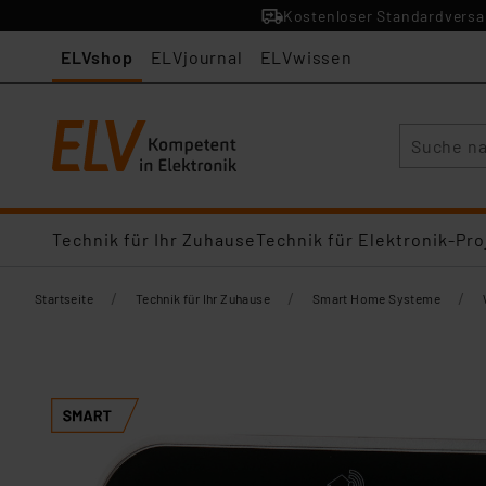
Kostenloser Standardversan
ELVshop
ELVjournal
ELVwissen
Suche
Technik für Ihr Zuhause
Technik für Elektronik-Pro
/
/
/
Startseite
Technik für Ihr Zuhause
Smart Home Systeme