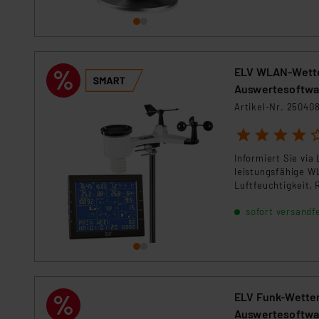
ELV WLAN-Wetter
Auswertesoftwa
Artikel-Nr. 25040
1
2
3
4
5
Informiert Sie vi
leistungsfähige W
Luftfeuchtigkeit,
Wetterdaten via A
sofort versandfe
Messwerte können 
publizieren und e
ELV Funk-Wetter
Auswertesoftwa