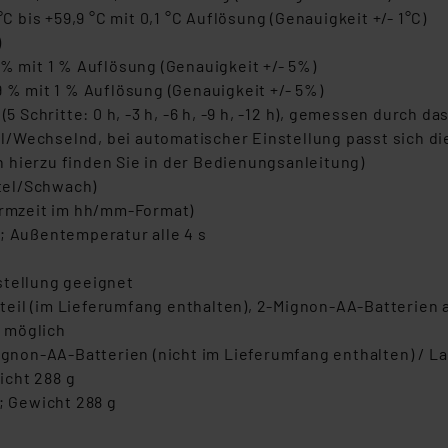
bis +59,9 °C mit 0,1 °C Auflösung (Genauigkeit +/- 1°C)
)
 % mit 1 % Auflösung (Genauigkeit +/- 5%)
9 % mit 1 % Auflösung (Genauigkeit +/- 5%)
5 Schritte: 0 h, -3 h, -6 h, -9 h, -12 h), gemessen durch d
/Wechselnd, bei automatischer Einstellung passt sich di
 hierzu finden Sie in der Bedienungsanleitung)
tel/Schwach)
larmzeit im hh/mm-Format)
; Außentemperatur alle 4 s
stellung geeignet
il (im Lieferumfang enthalten), 2-Mignon-AA-Batterien als
t möglich
on-AA-Batterien (nicht im Lieferumfang enthalten) / Lauf
wicht 288 g
; Gewicht 288 g