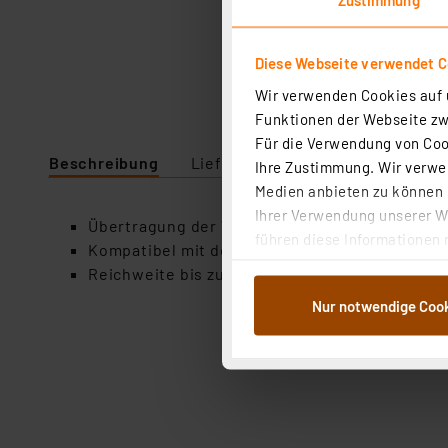
Diese Webseite verwendet C
Wir verwenden Cookies auf u
Funktionen der Webseite zwi
Für die Verwendung von Cook
Beschreibung
Lieferumfang
Downloads
Ihre Zustimmung. Wir verwen
Medien anbieten zu können u
Ihrer Verwendung unserer We
Übertragung der Windrichtung und -geschwin
führen diese Informationen 
Kompatibel mit den Ventus Funk-Wetterstati
im Rahmen Ihrer Nutzung der
Reichweite bis zu 20 m (Freifeld)
dem Speichern und Abrufen 
Nur notwendige Coo
Weiterverarbeitung für die 
Abs.1a DSG-VO) zu. Eine deta
Button „Ablehnen oder Einst
ganz oder teilweise zustimm
anpassen oder widerrufen. 
Auswertung und Analyse bis 