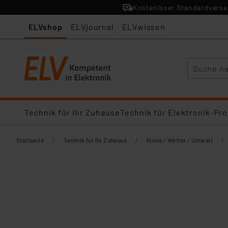
Kostenloser Standardversan
ELVshop
ELVjournal
ELVwissen
Suche
Technik für Ihr Zuhause
Technik für Elektronik-Pro
/
/
/
Startseite
Technik für Ihr Zuhause
Klima / Wetter / Umwelt