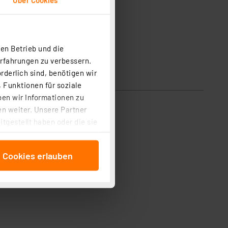
en Betrieb und die
Erfahrungen zu verbessern.
rderlich sind, benötigen wir
 Funktionen für soziale
ben wir Informationen zu
n weiter. Unsere Partner
tgestellt haben oder die sie
cken, stimmen Sie sowohl
anschließenden
e Cookies erlauben
beitungszwecke (Art. 6
 ist durch Klick auf den
 Cookies ablehnen oder ihr
 „Cookie Einstellungen“
tung dieser Daten zur
ser-Einstellungen können