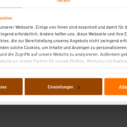
ookies
nserer Webseite. Einige von ihnen sind essentiell und damit für d
ngend erforderlich. Andere helfen uns, diese Webseite und ihre 
ies, die zur Bereitstellung unseres Angebots nicht zwingend erfo
Technische Daten
den solche Cookies, um Inhalte und Anzeigen zu personalisieren,
nd die Zugriffe auf unsere Website zu analysieren. Außerdem ge
bsite an unsere Partner für soziale Medien, Werbung und Analyse
digkeit über 433 MHz-Frequenz
möglicherweise mit weiteren Daten zusammen, die Sie ihnen berei
onen W155, W177 und W137
 Dienste gesammelt haben. Indem Sie auf „Alle akzeptieren“ kli
von Informationen auf Ihrem gerät (§25 Abs.1 TTDSG) sowie der 
All
kies
Einstellungen
nachfolgend dargestellten bzw. die von Ihnen ausgewählten Verar
illierte Auflistung der einzelnen Cookies nach Zweck und Anbieter
ellungen“ abrufbar. Sie können die Verwendung nicht notwendiger
en. Ihre erteilte Zustimmung können Sie jederzeit unter dem Link
Die Rechtmäßigkeit der Speicherung, Abrufung und Weiterverarbei
zum Zeitpunkt des Widerrufs bleibt hiervon unberührt. Ihre Brow