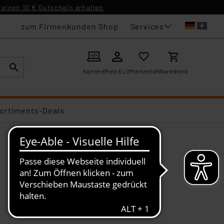
einen 10 € Gutschein erhalten
Services
zum Firmenkunden Shop
Karriere
Mein ELV
Merkzettel
Warenkorb
ortiments-Deals