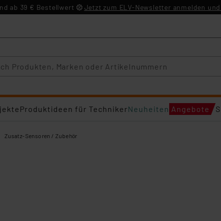
d ab 39 € Bestellwert
Jetzt zum ELV-Newsletter anmelden und 
jekte
Produktideen für Techniker
Neuheiten
Angebote
S
Zusatz-Sensoren / Zubehör