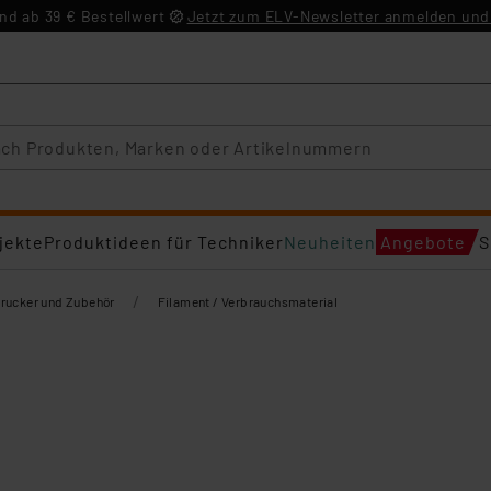
d ab 39 € Bestellwert
Jetzt zum ELV-Newsletter anmelden und 
jekte
Produktideen für Techniker
Neuheiten
Angebote
S
/
rucker und Zubehör
Filament / Verbrauchsmaterial