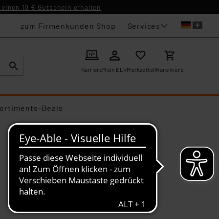
einen 10 € Gutschein erhalten
Services
zum Firmenkunden Shop
Karriere
Mein ELV
Merkzettel
Warenkorb
ortiments-Deals