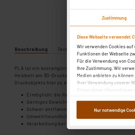
Zustimmung
Diese Webseite verwendet C
Wir verwenden Cookies auf u
Beschreibung
Technische Daten
Funktionen der Webseite zwi
Für die Verwendung von Cook
PLA ist ein kostengünstiger, biologisch abbaubarer 
Ihre Zustimmung. Wir verwen
Heizbett am 3D-Drucker. Er wird bei Schmelzpunkten
Medien anbieten zu können u
Druckobjekts hier zu empfehlen ist.
Ihrer Verwendung unserer We
führen diese Informationen 
Ermöglicht die Realisierung sehr feiner Struk
im Rahmen Ihrer Nutzung der
Geringes Gewicht
dem Speichern und Abrufen 
Schwer entflammbar, UV-beständig und farbe
Nur notwendige Coo
Weiterverarbeitung für die 
Umweltfreundlich
Abs.1a DSG-VO) zu. Eine deta
Verarbeitung bei Schmelzpunkten zwischen 19
Button „Ablehnen oder Einst
ganz oder teilweise zustimm