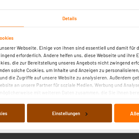
Details
ookies
nserer Webseite. Einige von ihnen sind essentiell und damit für d
ngend erforderlich. Andere helfen uns, diese Webseite und ihre 
ies, die zur Bereitstellung unseres Angebots nicht zwingend erfo
Standard-Baustoff für 3D-Drucker, er ist einfach zu verar
den solche Cookies, um Inhalte und Anzeigen zu personalisieren,
 zwischen 190 und 225 °C verarbeitet und bei einer Tempe
nd die Zugriffe auf unsere Website zu analysieren. Außerdem ge
bsite an unsere Partner für soziale Medien, Werbung und Analyse
möglicherweise mit weiteren Daten zusammen, die Sie ihnen berei
turen
 Dienste gesammelt haben. Indem Sie auf „Alle akzeptieren“ kli
von Informationen auf Ihrem gerät (§25 Abs.1 TTDSG) sowie der 
cht
All
kies
Einstellungen
nachfolgend dargestellten bzw. die von Ihnen ausgewählten Verar
illierte Auflistung der einzelnen Cookies nach Zweck und Anbieter
0 und 225 °C
ellungen“ abrufbar. Sie können die Verwendung nicht notwendiger
en. Ihre erteilte Zustimmung können Sie jederzeit unter dem Link