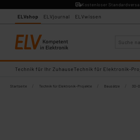
Kostenloser Standardversan
ELVshop
ELVjournal
ELVwissen
Suche
Technik für Ihr Zuhause
Technik für Elektronik-Pro
/
/
/
Startseite
Technik für Elektronik-Projekte
Bausätze
3D-D