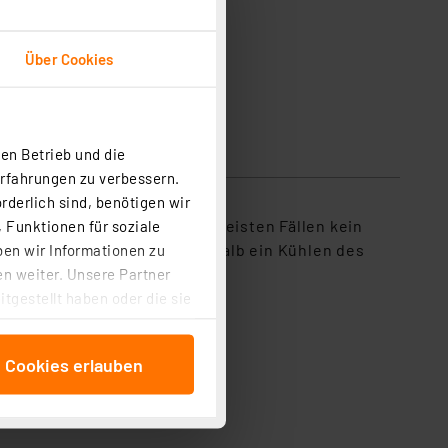
Über Cookies
en Betrieb und die
Erfahrungen zu verbessern.
rderlich sind, benötigen wir
beiten und erfordert in den meisten Fällen kein
 Funktionen für soziale
ratur unter 60 °C fest, weshalb ein Kühlen des
ben wir Informationen zu
n weiter. Unsere Partner
tgestellt haben oder die sie
cken, stimmen Sie sowohl
anschließenden
e Cookies erlauben
beitungszwecke (Art. 6
 ist durch Klick auf den
 Cookies ablehnen oder ihr
 „Cookie Einstellungen“