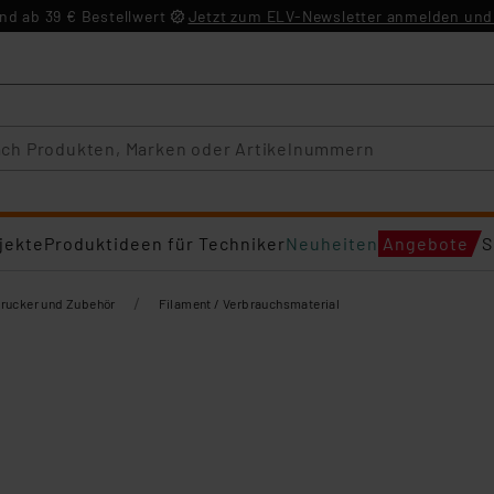
d ab 39 € Bestellwert
Jetzt zum ELV-Newsletter anmelden und 
jekte
Produktideen für Techniker
Neuheiten
Angebote
S
/
rucker und Zubehör
Filament / Verbrauchsmaterial