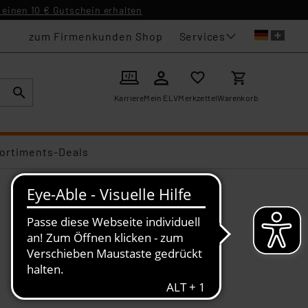
einen 10 € Gutschein erhalten
Services
zum Firmenkunden Shop
Karriere
Mein ELV
Merkzettel
Warenkorb
ortiments-Deals