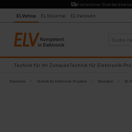
Kostenloser Standardversan
ELVshop
ELVjournal
ELVwissen
Suche
Technik für Ihr Zuhause
Technik für Elektronik-Pro
/
/
/
Startseite
Technik für Elektronik-Projekte
Bausätze
3D-D