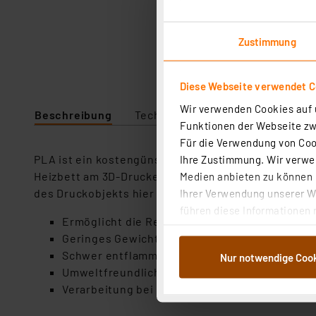
Zustimmung
Diese Webseite verwendet C
Wir verwenden Cookies auf u
Beschreibung
Technische Daten
Funktionen der Webseite zwi
Für die Verwendung von Cook
PLA ist ein kostengünstiger, biologisch abbaubarer 
Ihre Zustimmung. Wir verwen
Heizbett am 3D-Drucker. Er wird bei Schmelzpunkten
Medien anbieten zu können u
des Druckobjekts hier zu empfehlen ist.
Ihrer Verwendung unserer We
führen diese Informationen 
Ermöglicht die Realisierung sehr feiner Struk
im Rahmen Ihrer Nutzung der
Geringes Gewicht
dem Speichern und Abrufen 
Schwer entflammbar, UV-beständig und farbe
Nur notwendige Coo
Weiterverarbeitung für die 
Umweltfreundlich
Abs.1a DSG-VO) zu. Eine deta
Verarbeitung bei Schmelzpunkten zwischen 19
Button „Ablehnen oder Einst
ganz oder teilweise zustimm