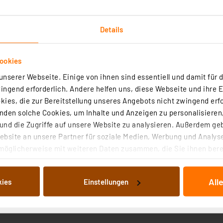
Details
ookies
nserer Webseite. Einige von ihnen sind essentiell und damit für d
ngend erforderlich. Andere helfen uns, diese Webseite und ihre 
ies, die zur Bereitstellung unseres Angebots nicht zwingend erfo
Standard-Baustoff für 3D-Drucker, er ist einfach zu verar
den solche Cookies, um Inhalte und Anzeigen zu personalisieren,
 zwischen 190 und 225 °C verarbeitet und wird bei einer 
nd die Zugriffe auf unsere Website zu analysieren. Außerdem ge
bsite an unsere Partner für soziale Medien, Werbung und Analyse
möglicherweise mit weiteren Daten zusammen, die Sie ihnen berei
turen
 Dienste gesammelt haben. Indem Sie auf „Alle akzeptieren“ kli
von Informationen auf Ihrem gerät (§25 Abs.1 TTDSG) sowie der 
cht
All
kies
Einstellungen
nachfolgend dargestellten bzw. die von Ihnen ausgewählten Verar
illierte Auflistung der einzelnen Cookies nach Zweck und Anbieter
0 und 225 °C
ellungen“ abrufbar. Sie können die Verwendung nicht notwendiger
en. Ihre erteilte Zustimmung können Sie jederzeit unter dem Link