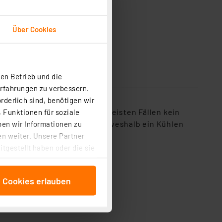
Über Cookies
en Betrieb und die
Erfahrungen zu verbessern.
rderlich sind, benötigen wir
beiten und erfordert in den meisten Fällen kein
 Funktionen für soziale
Temperatur unter 60 °C fest, weshalb ein Kühlen
ben wir Informationen zu
n weiter. Unsere Partner
tgestellt haben oder die sie
cken, stimmen Sie sowohl
anschließenden
e Cookies erlauben
beitungszwecke (Art. 6
 ist durch Klick auf den
 Cookies ablehnen oder ihr
 „Cookie Einstellungen“