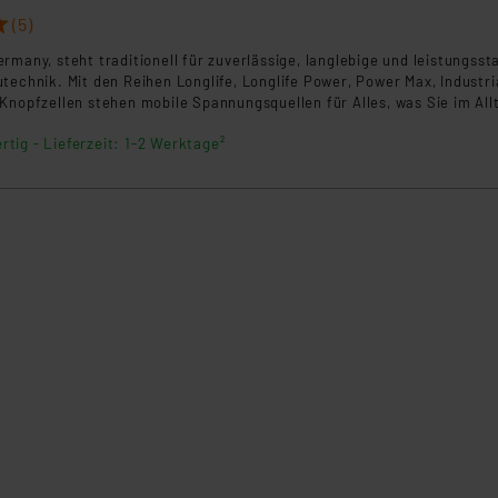
(5)
rmany, steht traditionell für zuverlässige, langlebige und leistungsst
technik. Mit den Reihen Longlife, Longlife Power, Power Max, Industri
Knopfzellen stehen mobile Spannungsquellen für Alles, was Sie im All
 einsetzen, zur Verfügung: ob stromhungrig, dauerhaft hoch belastbar
rtig - Lieferzeit: 1-2 Werktage²
eiten für stromarme Anwendungen.