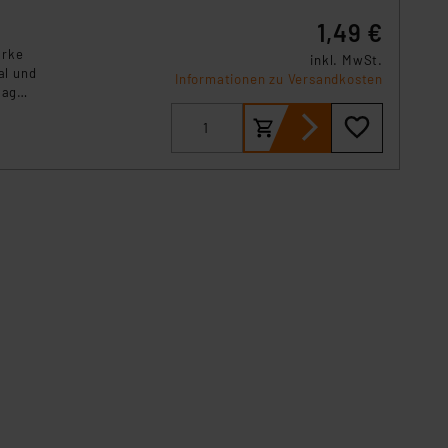
1,49 €
arke
inkl. MwSt.
al und
Informationen zu Versandkosten
tag
, oder