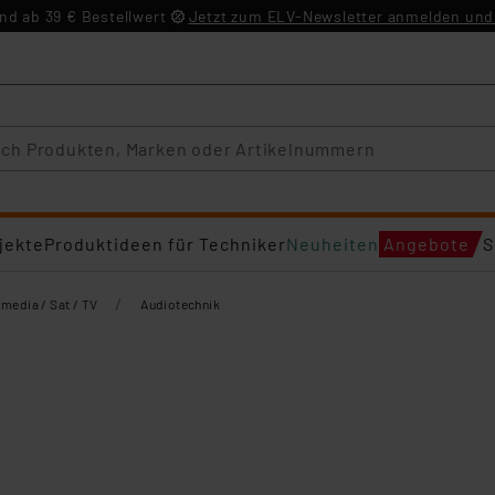
d ab 39 € Bestellwert
Jetzt zum ELV-Newsletter anmelden und 
jekte
Produktideen für Techniker
Neuheiten
Angebote
S
/
imedia / Sat / TV
Audiotechnik