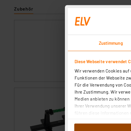
Zubehör
ELV No-Clean Löt
Artikel-Nr. 107680
Zustimmung
1
2
3
4
5
No-Clean-Lötzinn 
Diese Webseite verwendet C
auf vorverzinnten 
Wir verwenden Cookies auf u
sofort versandfe
Funktionen der Webseite zwi
Für die Verwendung von Cook
Ihre Zustimmung. Wir verwen
ELV Platinenhalt
Medien anbieten zu können u
Artikel-Nr. 127791
Ihrer Verwendung unserer We
führen diese Informationen 
1
2
3
4
5
im Rahmen Ihrer Nutzung der
Macht das Arbeite
dem Speichern und Abrufen 
Platinenhalter häl