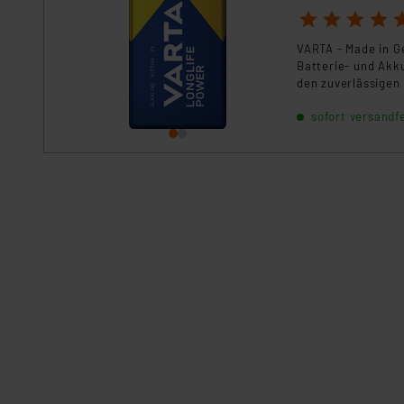
1
2
3
4
5
VARTA - Made in Ge
Batterie- und Akku
den zuverlässigen 
batteriebetrieben
sofort versandfe
mit langen Laufz