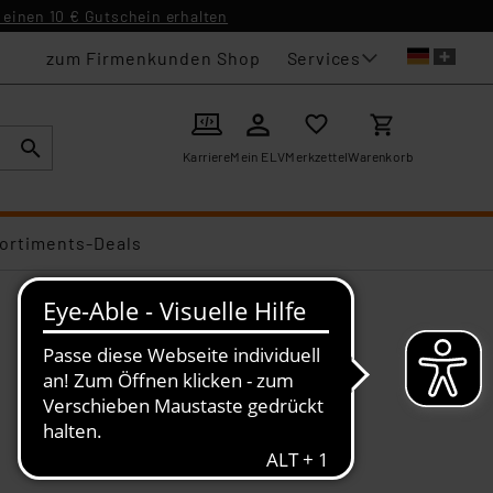
einen 10 € Gutschein erhalten
Services
zum Firmenkunden Shop
Karriere
Mein ELV
Merkzettel
Warenkorb
ortiments-Deals