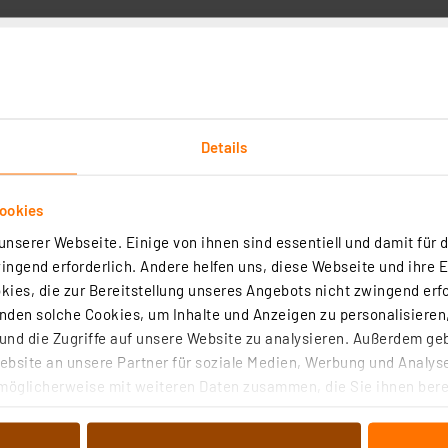
zinn bleifrei Sn99Cu1+ML, 1,5 mm, 100 g
Details
(3)
ermöglichen schnelles und schonendes Löten auf Kupfer und Messing
ookies
Oberflächen in hoher Qualität.
nserer Webseite. Einige von ihnen sind essentiell und damit für d
rtig - Lieferzeit: 1-2 Werktage²
ngend erforderlich. Andere helfen uns, diese Webseite und ihre 
ies, die zur Bereitstellung unseres Angebots nicht zwingend erfo
den solche Cookies, um Inhalte und Anzeigen zu personalisieren,
er, drehbar
nd die Zugriffe auf unsere Website zu analysieren. Außerdem ge
bsite an unsere Partner für soziale Medien, Werbung und Analyse
möglicherweise mit weiteren Daten zusammen, die Sie ihnen berei
(7)
 Dienste gesammelt haben. Indem Sie auf „Alle akzeptieren“ kli
n an Elektronikplatinen und kleinen Baugruppen einfacher: Der robus
von Informationen auf Ihrem gerät (§25 Abs.1 TTDSG) sowie der 
t die Platine sicher fest und ermöglicht das freie Drehen der Platine 