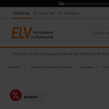
Kostenloser Standardversan
ELVshop
ELVjournal
ELVwissen
Suche
Technik für Ihr Zuhause
Technik für Elektronik-Pro
/
/
/
Startseite
Technik für Elektronik-Projekte
Bausätze
Mult