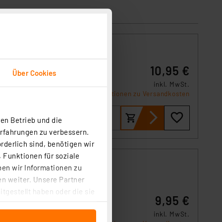
10,95 €
Über Cookies
inkl. MwSt.
Informationen zu Versandkosten
 sowie
en Betrieb und die
Erfahrungen zu verbessern.
rderlich sind, benötigen wir
 Funktionen für soziale
ben wir Informationen zu
n weiter. Unsere Partner
tgestellt haben oder die sie
9,95 €
cken, stimmen Sie sowohl
te
inkl. MwSt.
anschließenden
um