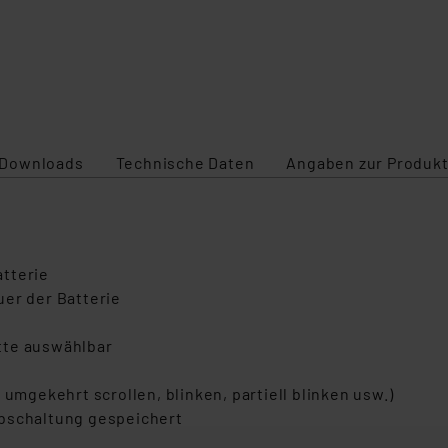
Downloads
Technische Daten
Angaben zur Produkt
tterie
uer der Batterie
tte auswählbar
 umgekehrt scrollen, blinken, partiell blinken usw.)
Abschaltung gespeichert