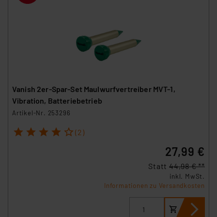
Vanish 2er-Spar-Set Maulwurfvertreiber MVT-1,
Vibration, Batteriebetrieb
Artikel-Nr. 253296
1
2
3
4
5
(2)
27,99 €
Statt
44,98 € **
inkl. MwSt.
Informationen zu Versandkosten