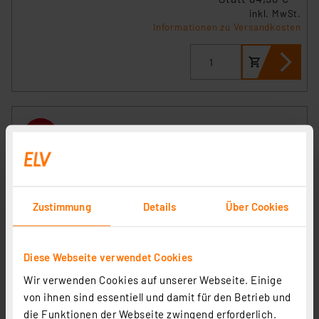
inkl. MwSt.
Informationen zu Versandkosten
Zustimmung
Details
Über Cookies
Diese Webseite verwendet Cookies
Vanish Solar-Maulwurfvertreiber MVT-2, Schallimpuls,
Wir verwenden Cookies auf unserer Webseite. Einige
max. 700 m² Wirkungsbereich, Solarbetrieb, IP65
von ihnen sind essentiell und damit für den Betrieb und
Artikel-Nr. 252722
die Funktionen der Webseite zwingend erforderlich.