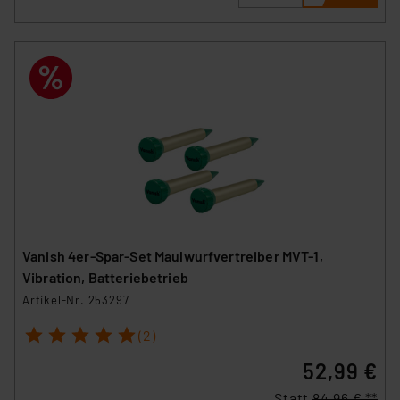
Vanish 4er-Spar-Set Maulwurfvertreiber MVT-1,
Vibration, Batteriebetrieb
Artikel-Nr. 253297
1
2
3
4
5
(2)
52,99 €
Statt
84,96 € **