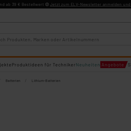
d ab 39 € Bestellwert
Jetzt zum ELV-Newsletter anmelden und 
jekte
Produktideen für Techniker
Neuheiten
Angebote
S
/
/
Batterien
Lithium-Batterien