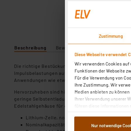
Zustimmung
Beschreibung
Bewertung
Lieferumfang
Diese Webseite verwendet C
Wir verwenden Cookies auf u
Die richtige Bestückung für Langzeitanwendungen, d
Funktionen der Webseite zwi
Impulsbelastungen auftreten und die im Mittel wen
Für die Verwendung von Cook
Anwendungen wie etwa Alarmanlagen, Rufempfäng
Ihre Zustimmung. Wir verwen
Hervorzuheben sind hier weiter die flache Entlade
Medien anbieten zu können u
geringe Selbstentladungsrate von unter 1 % pro J
Ihrer Verwendung unserer We
Edelstahlgehäuse für eine sehr hohe Zuverlässigke
führen diese Informationen 
im Rahmen Ihrer Nutzung der
Lithium-Zelle, nominal 3,6 V, Form ER26500/B
dem Speichern und Abrufen 
Nominalkapazität 9000 mAh (@ 2 mA bis 2,0 V @
Nur notwendige Coo
Weiterverarbeitung für die 