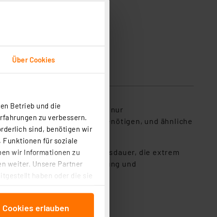
Über Cookies
en Betrieb und die
ig arbeiten müssen, bei denen nur
Erfahrungen zu verbessern.
ener einen Batteriewechsel benötigen, und ähnliche
rderlich sind, benötigen wir
 Funktionen für soziale
er die gesamte Batterielebensdauer, die extrem
ben wir Informationen zu
Aufbau mit Glas-Metall-Dichtung und
n weiter. Unsere Partner
tgestellt haben oder die sie
cken, stimmen Sie sowohl
anschließenden
e Cookies erlauben
beitungszwecke (Art. 6