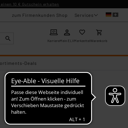
einen 10 € Gutschein erhalten
Services
zum Firmenkunden Shop
Karriere
Mein ELV
Merkzettel
Warenkorb
ortiments-Deals