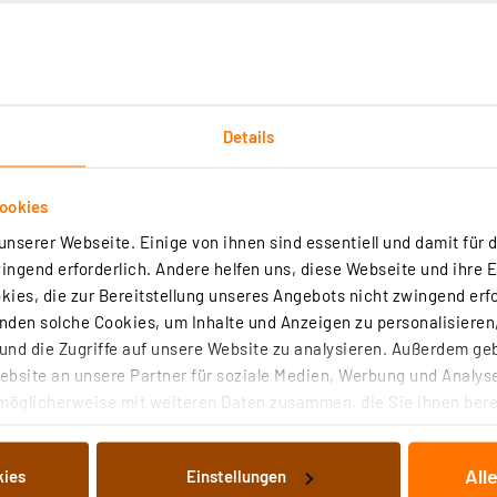
Details
Downloads
Technische Daten
ookies
nserer Webseite. Einige von ihnen sind essentiell und damit für d
. h. Geräte, die mit einer Batterie viele Jahre zuverläss
ngend erforderlich. Andere helfen uns, diese Webseite und ihre 
ig Energie verbrauchen. Für (Funk-)Sensoren, die so selt
ies, die zur Bereitstellung unseres Angebots nicht zwingend erfo
er usw.
den solche Cookies, um Inhalte und Anzeigen zu personalisieren,
kurve, d. h. das lang anhaltende hohe Spannungsniveau üb
nd die Zugriffe auf unsere Website zu analysieren. Außerdem ge
ahr bei Raumtemperatur sowie der hermetisch gekapselte 
bsite an unsere Partner für soziale Medien, Werbung und Analyse
it.
möglicherweise mit weiteren Daten zusammen, die Sie ihnen berei
 Dienste gesammelt haben. Indem Sie auf „Alle akzeptieren“ kli
aby/C, nicht wiederaufladbar
von Informationen auf Ihrem gerät (§25 Abs.1 TTDSG) sowie der 
 23 °C)
All
kies
Einstellungen
nachfolgend dargestellten bzw. die von Ihnen ausgewählten Verar