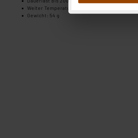
Dauerlast bis 200 mA möglich, Pulslast bis 40
Abs.1a DSG-VO) zu. Eine deta
Weiter Temperatureinsatzbereich: -55 bis +85 
Button „Ablehnen oder Einst
Gewicht: 54 g
ganz oder teilweise zustimm
anpassen oder widerrufen. 
Auswertung und Analyse bis 
dazu führen, dass die Einst
„Einige Drittanbieter verar
dieser Drittanbieter umfasst
Nähere Infos zu diesen Drit
Für die USA besteht kein A
Datenschutz nach EU-Standa
Daten in Überwachungsprogr
Unsere Kooperation mit dies
Kommission sowie einer eige
Daten, verbundenen Risiken
Impressum
|
Datenschutzer