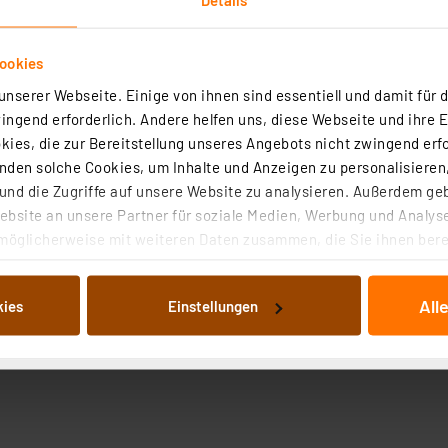
ookies
nserer Webseite. Einige von ihnen sind essentiell und damit für d
ngend erforderlich. Andere helfen uns, diese Webseite und ihre 
ies, die zur Bereitstellung unseres Angebots nicht zwingend erfo
den solche Cookies, um Inhalte und Anzeigen zu personalisieren,
nd die Zugriffe auf unsere Website zu analysieren. Außerdem ge
bsite an unsere Partner für soziale Medien, Werbung und Analyse
möglicherweise mit weiteren Daten zusammen, die Sie ihnen berei
 Dienste gesammelt haben. Indem Sie auf „Alle akzeptieren“ kli
von Informationen auf Ihrem gerät (§25 Abs.1 TTDSG) sowie der 
All
kies
Einstellungen
nachfolgend dargestellten bzw. die von Ihnen ausgewählten Verar
illierte Auflistung der einzelnen Cookies nach Zweck und Anbieter
ellungen“ abrufbar. Sie können die Verwendung nicht notwendiger
en. Ihre erteilte Zustimmung können Sie jederzeit unter dem Link
Die Rechtmäßigkeit der Speicherung, Abrufung und Weiterverarbei
zum Zeitpunkt des Widerrufs bleibt hiervon unberührt. Ihre Brow