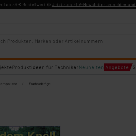
d ab 39 € Bestellwert
Jetzt zum ELV-Newsletter anmelden und 
jekte
Produktideen für Techniker
Neuheiten
Angebote
S
/
Lernpakete
Fachbeiträge