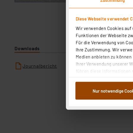
Diese Webseite verwendet C
Wir verwenden Cookies auf u
Funktionen der Webseite zwi
Für die Verwendung von Cook
Downloads
Ihre Zustimmung. Wir verwen
Medien anbieten zu können u
Ihrer Verwendung unserer We
Journalbericht
führen diese Informationen 
im Rahmen Ihrer Nutzung der
dem Speichern und Abrufen 
Nur notwendige Coo
Weiterverarbeitung für die 
Abs.1a DSG-VO) zu. Eine deta
Button „Ablehnen oder Einst
ganz oder teilweise zustimm
anpassen oder widerrufen. 
Auswertung und Analyse bis 