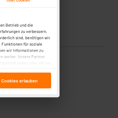
en Betrieb und die
Erfahrungen zu verbessern.
rderlich sind, benötigen wir
 Funktionen für soziale
ben wir Informationen zu
n weiter. Unsere Partner
tgestellt haben oder die sie
cken, stimmen Sie sowohl
anschließenden
e Cookies erlauben
beitungszwecke (Art. 6
 ist durch Klick auf den
 Cookies ablehnen oder ihr
 „Cookie Einstellungen“
tung dieser Daten zur
ser-Einstellungen können