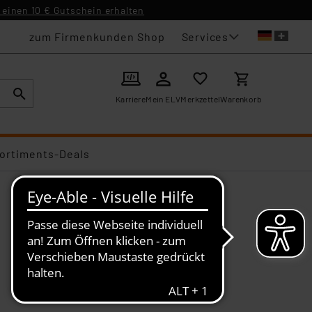
einen 10 € Gutschein erhalten
Services
zum Firmenkunden Shop
Karriere
Mein ELV
Merkzettel
Warenkorb
ortiments-Deals