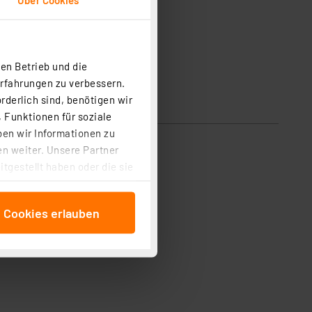
en Betrieb und die
Erfahrungen zu verbessern.
rderlich sind, benötigen wir
 Funktionen für soziale
ben wir Informationen zu
n weiter. Unsere Partner
tgestellt haben oder die sie
cken, stimmen Sie sowohl
anschließenden
e Cookies erlauben
beitungszwecke (Art. 6
 ist durch Klick auf den
 Cookies ablehnen oder ihr
 „Cookie Einstellungen“
tung dieser Daten zur
ser-Einstellungen können