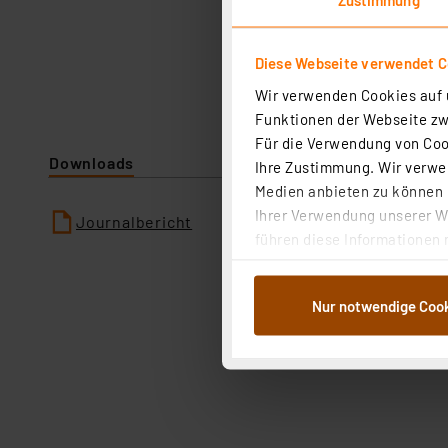
Diese Webseite verwendet C
Wir verwenden Cookies auf u
Funktionen der Webseite zwi
Für die Verwendung von Cook
Downloads
Ihre Zustimmung. Wir verwen
Medien anbieten zu können u
Ihrer Verwendung unserer We
Journalbericht
führen diese Informationen 
im Rahmen Ihrer Nutzung der
dem Speichern und Abrufen 
Nur notwendige Coo
Weiterverarbeitung für die 
Abs.1a DSG-VO) zu. Eine deta
Button „Ablehnen oder Einst
ganz oder teilweise zustimm
anpassen oder widerrufen. 
Auswertung und Analyse bis 