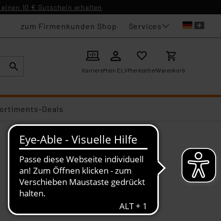
einen 10 € Gutschein erhalten
Services
zum Firmenkunden Shop
Karriere
Mein ELV
Merkzettel
Warenkorb
ortiments-Deals