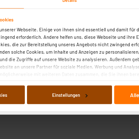
ookies
nserer Webseite. Einige von ihnen sind essentiell und damit für d
ngend erforderlich. Andere helfen uns, diese Webseite und ihre 
ies, die zur Bereitstellung unseres Angebots nicht zwingend erfo
den solche Cookies, um Inhalte und Anzeigen zu personalisieren,
nd die Zugriffe auf unsere Website zu analysieren. Außerdem ge
bsite an unsere Partner für soziale Medien, Werbung und Analyse
möglicherweise mit weiteren Daten zusammen, die Sie ihnen berei
 Dienste gesammelt haben. Indem Sie auf „Alle akzeptieren“ kli
von Informationen auf Ihrem gerät (§25 Abs.1 TTDSG) sowie der 
All
kies
Einstellungen
nachfolgend dargestellten bzw. die von Ihnen ausgewählten Verar
illierte Auflistung der einzelnen Cookies nach Zweck und Anbieter
ellungen“ abrufbar. Sie können die Verwendung nicht notwendiger
en. Ihre erteilte Zustimmung können Sie jederzeit unter dem Link
Die Rechtmäßigkeit der Speicherung, Abrufung und Weiterverarbei
zum Zeitpunkt des Widerrufs bleibt hiervon unberührt. Ihre Brow