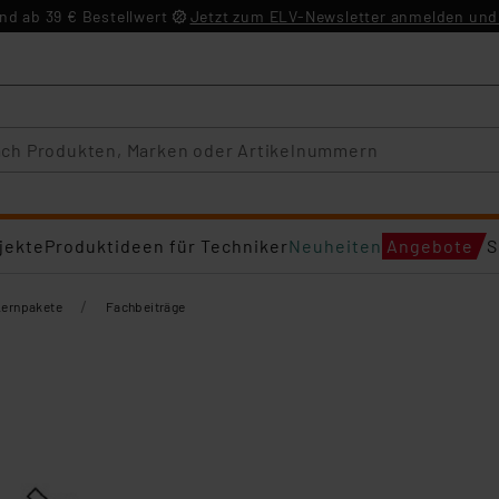
d ab 39 € Bestellwert
Jetzt zum ELV-Newsletter anmelden und 
jekte
Produktideen für Techniker
Neuheiten
Angebote
S
/
Lernpakete
Fachbeiträge