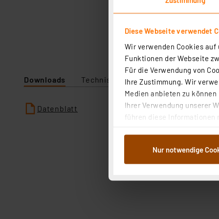
Diese Webseite verwendet C
Wir verwenden Cookies auf u
Funktionen der Webseite zwi
Für die Verwendung von Cook
Downloads
Technische Daten
Angaben zur P
Ihre Zustimmung. Wir verwen
Medien anbieten zu können u
Ihrer Verwendung unserer We
Datenblatt
führen diese Informationen 
im Rahmen Ihrer Nutzung der
dem Speichern und Abrufen 
Nur notwendige Coo
Weiterverarbeitung für die 
Abs.1a DSG-VO) zu. Eine deta
Button „Ablehnen oder Einst
ganz oder teilweise zustimm
anpassen oder widerrufen. 
Auswertung und Analyse bis 