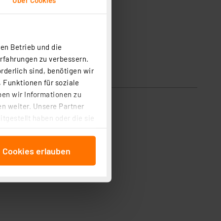
en Betrieb und die
Erfahrungen zu verbessern.
rderlich sind, benötigen wir
 Funktionen für soziale
ben wir Informationen zu
n weiter. Unsere Partner
tgestellt haben oder die sie
cken, stimmen Sie sowohl
anschließenden
e Cookies erlauben
beitungszwecke (Art. 6
 ist durch Klick auf den
 Cookies ablehnen oder ihr
 „Cookie Einstellungen“
tung dieser Daten zur
ser-Einstellungen können