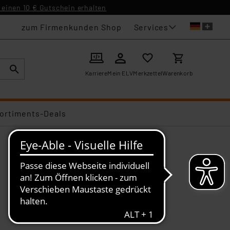
einen 10 € Gutschein erhalten
Services
zum Firmenkunden Shop
Karriere
Mein ELV
Merkzettel
Warenkorb
ortiments-Deals