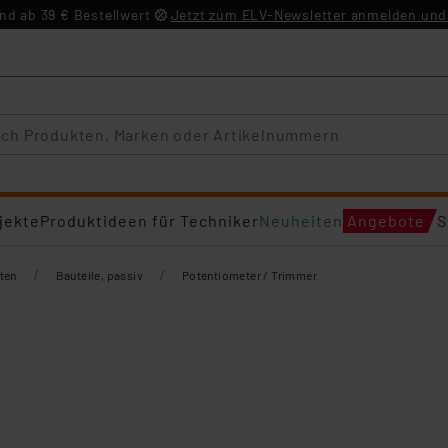
d ab 39 € Bestellwert
Jetzt zum ELV-Newsletter anmelden und 
jekte
Produktideen für Techniker
Neuheiten
Angebote
S
/
/
ten
Bauteile, passiv
Potentiometer / Trimmer