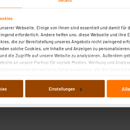
ookies
nserer Webseite. Einige von ihnen sind essentiell und damit für d
ngend erforderlich. Andere helfen uns, diese Webseite und ihre 
ies, die zur Bereitstellung unseres Angebots nicht zwingend erfo
roduktsicherheit
den solche Cookies, um Inhalte und Anzeigen zu personalisieren,
nd die Zugriffe auf unsere Website zu analysieren. Außerdem ge
bsite an unsere Partner für soziale Medien, Werbung und Analyse
möglicherweise mit weiteren Daten zusammen, die Sie ihnen berei
 Dienste gesammelt haben. Indem Sie auf „Alle akzeptieren“ kli
von Informationen auf Ihrem gerät (§25 Abs.1 TTDSG) sowie der 
All
kies
Einstellungen
nachfolgend dargestellten bzw. die von Ihnen ausgewählten Verar
illierte Auflistung der einzelnen Cookies nach Zweck und Anbieter
ellungen“ abrufbar. Sie können die Verwendung nicht notwendiger
en. Ihre erteilte Zustimmung können Sie jederzeit unter dem Link
Die Rechtmäßigkeit der Speicherung, Abrufung und Weiterverarbei
zum Zeitpunkt des Widerrufs bleibt hiervon unberührt. Ihre Brow