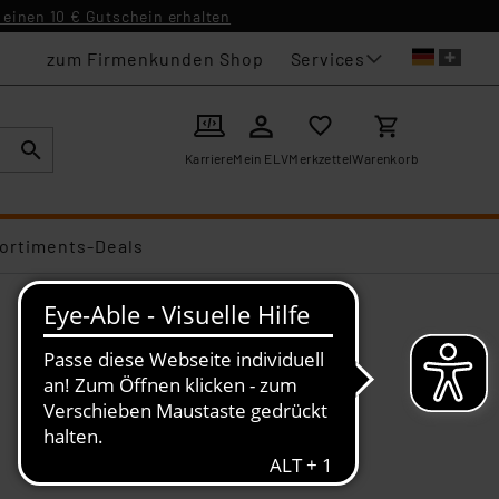
einen 10 € Gutschein erhalten
Services
zum Firmenkunden Shop
Karriere
Mein ELV
Merkzettel
Warenkorb
ortiments-Deals