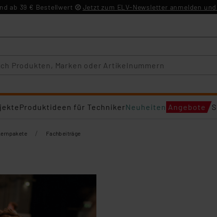
d ab 39 € Bestellwert
Jetzt zum ELV-Newsletter anmelden und 
jekte
Produktideen für Techniker
Neuheiten
Angebote
S
/
Lernpakete
Fachbeiträge