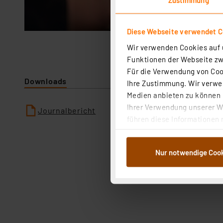
Diese Webseite verwendet C
Wir verwenden Cookies auf u
Funktionen der Webseite zwi
Für die Verwendung von Cook
Downloads
Ihre Zustimmung. Wir verwen
Medien anbieten zu können u
Ihrer Verwendung unserer We
Journalbericht
führen diese Informationen 
im Rahmen Ihrer Nutzung der
dem Speichern und Abrufen 
Nur notwendige Coo
Weiterverarbeitung für die 
Abs.1a DSG-VO) zu. Eine deta
Button „Ablehnen oder Einst
ganz oder teilweise zustimm
anpassen oder widerrufen. 
Auswertung und Analyse bis 