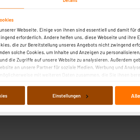
ookies
nserer Webseite. Einige von ihnen sind essentiell und damit für d
ngend erforderlich. Andere helfen uns, diese Webseite und ihre 
ies, die zur Bereitstellung unseres Angebots nicht zwingend erfo
den solche Cookies, um Inhalte und Anzeigen zu personalisieren,
nd die Zugriffe auf unsere Website zu analysieren. Außerdem ge
bsite an unsere Partner für soziale Medien, Werbung und Analyse
möglicherweise mit weiteren Daten zusammen, die Sie ihnen berei
 Dienste gesammelt haben. Indem Sie auf „Alle akzeptieren“ kli
von Informationen auf Ihrem gerät (§25 Abs.1 TTDSG) sowie der 
All
kies
Einstellungen
nachfolgend dargestellten bzw. die von Ihnen ausgewählten Verar
illierte Auflistung der einzelnen Cookies nach Zweck und Anbieter
ellungen“ abrufbar. Sie können die Verwendung nicht notwendiger
en. Ihre erteilte Zustimmung können Sie jederzeit unter dem Link
Die Rechtmäßigkeit der Speicherung, Abrufung und Weiterverarbei
zum Zeitpunkt des Widerrufs bleibt hiervon unberührt. Ihre Brow