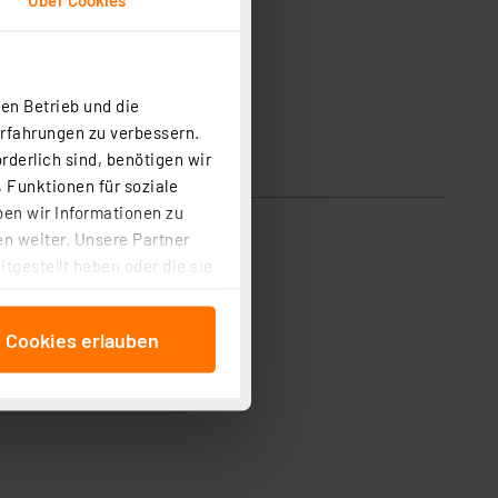
en Betrieb und die
Erfahrungen zu verbessern.
rderlich sind, benötigen wir
 Funktionen für soziale
ben wir Informationen zu
n weiter. Unsere Partner
tgestellt haben oder die sie
cken, stimmen Sie sowohl
anschließenden
e Cookies erlauben
beitungszwecke (Art. 6
 ist durch Klick auf den
 Cookies ablehnen oder ihr
 „Cookie Einstellungen“
tung dieser Daten zur
ser-Einstellungen können