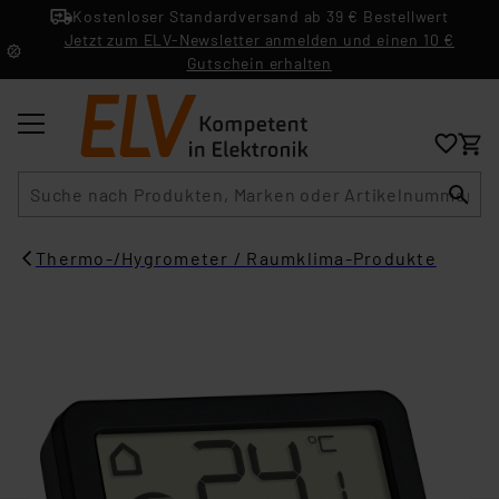
Kostenloser Standardversand ab 39 € Bestellwert
Jetzt zum ELV-Newsletter anmelden und einen 10 €
Gutschein erhalten
Suche
Thermo-/Hygrometer / Raumklima-Produkte