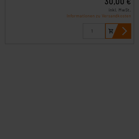
30,00 €
verbundenen Risiken.“
inkl. MwSt.
Informationen zu Versandkosten
Impressum
|
Datenschutzerklärung