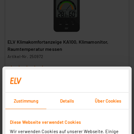
ELV Klimakomfortanzeige KA100, Klimamonitor,
Raumtemperatur messen
Artikel-Nr. 250972
1
2
3
4
5
(12)
9,95 €
UVP 14,95 € **
inkl. MwSt.
Zustimmung
Details
Über Cookies
Informationen zu Versandkosten
Diese Webseite verwendet Cookies
Wir verwenden Cookies auf unserer Webseite. Einige