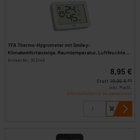
TFA Thermo-Hygrometer mit Smiley-
Klimakomfortanzeige, Raumtemperatur, Luftfeuchte
(rH), weiß
Artikel-Nr. 253140
8,95 €
Statt
10,95 € **
inkl. MwSt.
Informationen zu Versandkosten