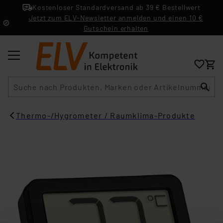
Kostenloser Standardversand ab 39 € Bestellwert
Jetzt zum ELV-Newsletter anmelden und einen 10 €
Gutschein erhalten
Suche
Thermo-/Hygrometer / Raumklima-Produkte