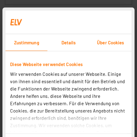
Zustimmung
Details
Über Cookies
Diese Webseite verwendet Cookies
technoline CO2-Messgerät / CO2-Anzeige WL1045,
Kohlendioxid, 360-Grad-Ampel-Anzeige, Luftgüte
Wir verwenden Cookies auf unserer Webseite. Einige
Artikel-Nr. 252748
von ihnen sind essentiell und damit für den Betrieb und
die Funktionen der Webseite zwingend erforderlich.
129,00 €
Andere helfen uns, diese Webseite und ihre
inkl. MwSt.
Erfahrungen zu verbessern. Für die Verwendung von
Informationen zu Versandkosten
Cookies, die zur Bereitstellung unseres Angebots nicht
zwingend erforderlich sind, benötigen wir Ihre
Zustimmung. Wir verwenden solche Cookies, um
Inhalte und Anzeigen zu personalisieren, Funktionen