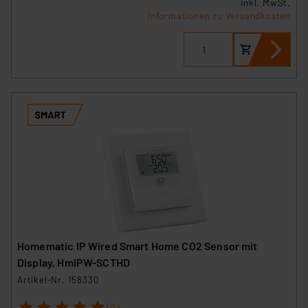
dass die USA als Land mit unzureichendem
inkl. MwSt.
Informationen zu Versandkosten
Datenschutz nach EU-Standards eingestuft wird. So
besteht etwa das Risiko, dass US-Behörden
personenbezogene Daten in
Überwachungsprogrammen verarbeiten, ohne dass
hiergegen Klagemöglichkeiten für Europäer bestehen.
Unsere Kooperation mit diesen Dienstleistern stützt
sich auf die Standarddatenschutzklauseln der
Europäischen Kommission sowie einer eigenen
Beurteilung der mit der Datenübermittlung,
insbesondere der Art der übermittelten Daten,
verbundenen Risiken.“
Impressum
|
Datenschutzerklärung
Homematic IP Wired Smart Home CO2 Sensor mit
Display, HmIPW-SCTHD
Artikel-Nr. 158330
1
2
3
4
5
(2)