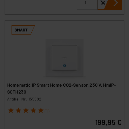
erteilte Zustimmung können Sie jederzeit unter dem
Link „Cookie Einstellungen“ anpassen oder widerrufen.
Die Rechtmäßigkeit der Speicherung, Abrufung und
Weiterverarbeitung dieser Daten zur Auswertung und
Analyse bis zum Zeitpunkt des Widerrufs bleibt hiervon
unberührt. Ihre Browser-Einstellungen können dazu
führen, dass die Einstellungen nicht längerfristig
gespeichert werden und dieses Banner erneut
angezeigt wird.
„Einige Drittanbieter verarbeiten personenbezogene
Daten in den USA. Ihre Einwilligung zur Einbindung von
Homematic IP Smart Home CO2-Sensor, 230 V, HmIP-
Cookies dieser Drittanbieter umfasst daher ggf. auch
SCTH230
die Verarbeitung Ihrer Daten in den USA gemäß Art. 49
Artikel-Nr. 155592
(1) lit. a DSGVO. Nähere Infos zu diesen Drittanbietern
und zu der jeweiligen Datenübermittlung erhalten Sie in
1
2
3
4
5
(1)
der Datenschutzerklärung. Für die USA besteht kein
199,95 €
Angemessenheitsbeschluss der EU. Dies bedeutet,