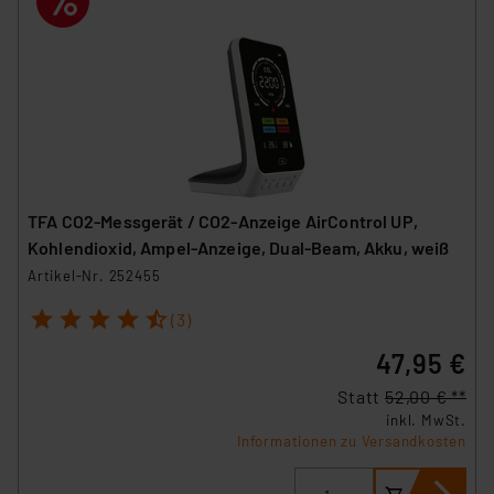
TFA CO2-Messgerät / CO2-Anzeige AirControl UP,
Kohlendioxid, Ampel-Anzeige, Dual-Beam, Akku, weiß
Artikel-Nr. 252455
1
2
3
4
5
(3)
47,95 €
Statt
52,00 € **
inkl. MwSt.
Informationen zu Versandkosten