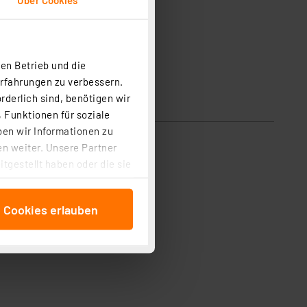
en Betrieb und die
Erfahrungen zu verbessern.
rderlich sind, benötigen wir
 Funktionen für soziale
ben wir Informationen zu
n weiter. Unsere Partner
tgestellt haben oder die sie
cken, stimmen Sie sowohl
anschließenden
e Cookies erlauben
beitungszwecke (Art. 6
 ist durch Klick auf den
 Cookies ablehnen oder ihr
 „Cookie Einstellungen“
tung dieser Daten zur
ser-Einstellungen können