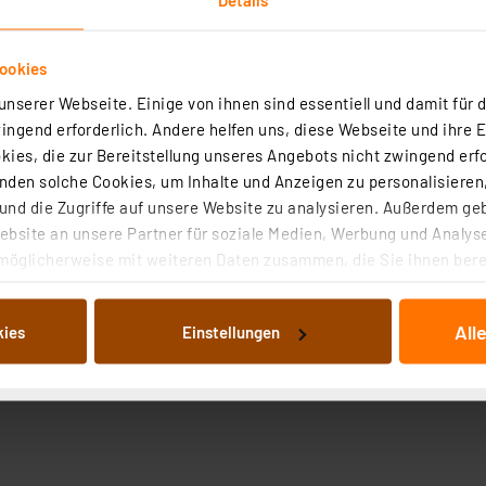
ookies
nserer Webseite. Einige von ihnen sind essentiell und damit für d
ngend erforderlich. Andere helfen uns, diese Webseite und ihre 
ies, die zur Bereitstellung unseres Angebots nicht zwingend erfo
den solche Cookies, um Inhalte und Anzeigen zu personalisieren,
nd die Zugriffe auf unsere Website zu analysieren. Außerdem ge
bsite an unsere Partner für soziale Medien, Werbung und Analyse
möglicherweise mit weiteren Daten zusammen, die Sie ihnen berei
 Dienste gesammelt haben. Indem Sie auf „Alle akzeptieren“ kli
von Informationen auf Ihrem gerät (§25 Abs.1 TTDSG) sowie der 
All
kies
Einstellungen
nachfolgend dargestellten bzw. die von Ihnen ausgewählten Verar
illierte Auflistung der einzelnen Cookies nach Zweck und Anbieter
ellungen“ abrufbar. Sie können die Verwendung nicht notwendiger
en. Ihre erteilte Zustimmung können Sie jederzeit unter dem Link
Die Rechtmäßigkeit der Speicherung, Abrufung und Weiterverarbei
zum Zeitpunkt des Widerrufs bleibt hiervon unberührt. Ihre Brow