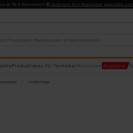
d ab 39 € Bestellwert
Jetzt zum ELV-Newsletter anmelden und 
jekte
Produktideen für Techniker
Neuheiten
Angebote
S
/
Lernpakete
Fachbeiträge