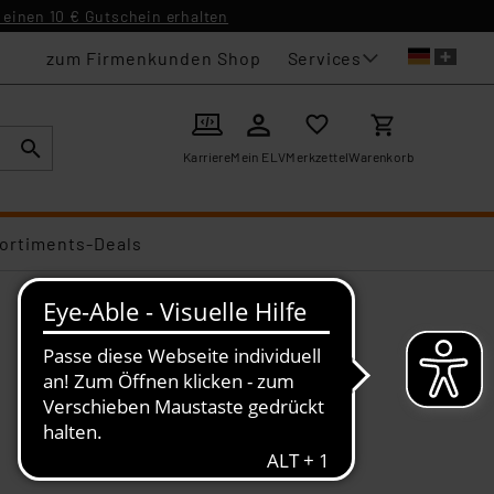
einen 10 € Gutschein erhalten
Services
zum Firmenkunden Shop
Karriere
Mein ELV
Merkzettel
Warenkorb
ortiments-Deals