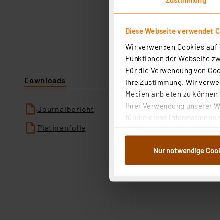
Diese Webseite verwendet C
Wir verwenden Cookies auf u
Funktionen der Webseite zwi
Für die Verwendung von Cook
Downloads
Ihre Zustimmung. Wir verwen
Medien anbieten zu können u
Ihrer Verwendung unserer We
Journalbericht
führen diese Informationen 
Platinenfolie
im Rahmen Ihrer Nutzung der
dem Speichern und Abrufen 
Nur notwendige Coo
Weiterverarbeitung für die 
Abs.1a DSG-VO) zu. Eine deta
Button „Ablehnen oder Einst
ganz oder teilweise zustimm
anpassen oder widerrufen. 
Auswertung und Analyse bis 