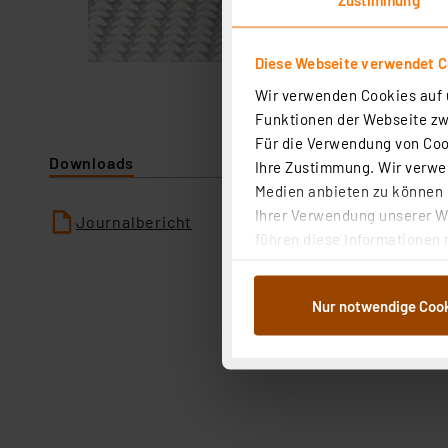
Diese Webseite verwendet C
Wir verwenden Cookies auf u
Funktionen der Webseite zwi
Für die Verwendung von Cook
Downloads
Ihre Zustimmung. Wir verwen
Medien anbieten zu können u
Ihrer Verwendung unserer We
Journalbericht
führen diese Informationen 
im Rahmen Ihrer Nutzung der
dem Speichern und Abrufen 
Nur notwendige Coo
Weiterverarbeitung für die 
Abs.1a DSG-VO) zu. Eine deta
Button „Ablehnen oder Einst
ganz oder teilweise zustimm
anpassen oder widerrufen. 
Auswertung und Analyse bis 