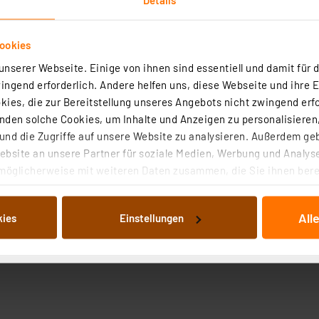
ookies
nserer Webseite. Einige von ihnen sind essentiell und damit für d
ngend erforderlich. Andere helfen uns, diese Webseite und ihre 
ies, die zur Bereitstellung unseres Angebots nicht zwingend erfo
den solche Cookies, um Inhalte und Anzeigen zu personalisieren,
nd die Zugriffe auf unsere Website zu analysieren. Außerdem ge
bsite an unsere Partner für soziale Medien, Werbung und Analyse
möglicherweise mit weiteren Daten zusammen, die Sie ihnen berei
 Dienste gesammelt haben. Indem Sie auf „Alle akzeptieren“ kli
von Informationen auf Ihrem gerät (§25 Abs.1 TTDSG) sowie der 
All
kies
Einstellungen
nachfolgend dargestellten bzw. die von Ihnen ausgewählten Verar
illierte Auflistung der einzelnen Cookies nach Zweck und Anbieter
ellungen“ abrufbar. Sie können die Verwendung nicht notwendiger
en. Ihre erteilte Zustimmung können Sie jederzeit unter dem Link
Die Rechtmäßigkeit der Speicherung, Abrufung und Weiterverarbei
zum Zeitpunkt des Widerrufs bleibt hiervon unberührt. Ihre Brow