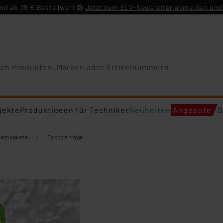
d ab 39 € Bestellwert
Jetzt zum ELV-Newsletter anmelden und 
jekte
Produktideen für Techniker
Neuheiten
Angebote
S
/
Lernpakete
Fachbeiträge