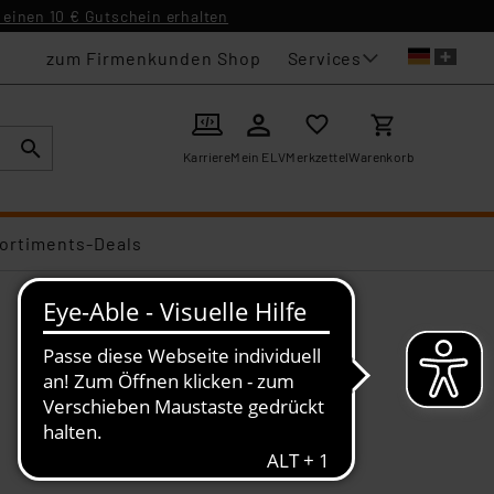
einen 10 € Gutschein erhalten
Services
zum Firmenkunden Shop
Karriere
Mein ELV
Merkzettel
Warenkorb
ortiments-Deals