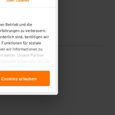
en Betrieb und die
Erfahrungen zu verbessern.
rderlich sind, benötigen wir
 Funktionen für soziale
ben wir Informationen zu
n weiter. Unsere Partner
tgestellt haben oder die sie
cken, stimmen Sie sowohl
anschließenden
e Cookies erlauben
beitungszwecke (Art. 6
 ist durch Klick auf den
 Cookies ablehnen oder ihr
 „Cookie Einstellungen“
tung dieser Daten zur
ser-Einstellungen können