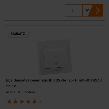
können die Verwendung nicht notwendiger Cookies
ablehnen oder ihr ganz oder teilweise zustimmen. Ihre
erteilte Zustimmung können Sie jederzeit unter dem
Link „Cookie Einstellungen“ anpassen oder widerrufen.
Die Rechtmäßigkeit der Speicherung, Abrufung und
Weiterverarbeitung dieser Daten zur Auswertung und
Analyse bis zum Zeitpunkt des Widerrufs bleibt hiervon
unberührt. Ihre Browser-Einstellungen können dazu
führen, dass die Einstellungen nicht längerfristig
gespeichert werden und dieses Banner erneut
angezeigt wird.
„Einige Drittanbieter verarbeiten personenbezogene
Daten in den USA. Ihre Einwilligung zur Einbindung von
ELV Bausatz Homematic IP CO2-Sensor HmIP-SCTH230,
Cookies dieser Drittanbieter umfasst daher ggf. auch
230 V
die Verarbeitung Ihrer Daten in den USA gemäß Art. 49
Artikel-Nr. 155645
(1) lit. a DSGVO. Nähere Infos zu diesen Drittanbietern
1
2
3
4
5
und zu der jeweiligen Datenübermittlung erhalten Sie in
(2)
der Datenschutzerklärung. Für die USA besteht kein