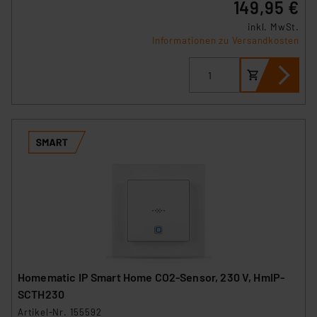
149,95 €
Angemessenheitsbeschluss der EU. Dies bedeutet,
inkl. MwSt.
dass die USA als Land mit unzureichendem
Informationen zu Versandkosten
Datenschutz nach EU-Standards eingestuft wird. So
besteht etwa das Risiko, dass US-Behörden
personenbezogene Daten in
Überwachungsprogrammen verarbeiten, ohne dass
hiergegen Klagemöglichkeiten für Europäer bestehen.
Unsere Kooperation mit diesen Dienstleistern stützt
sich auf die Standarddatenschutzklauseln der
Europäischen Kommission sowie einer eigenen
Beurteilung der mit der Datenübermittlung,
insbesondere der Art der übermittelten Daten,
verbundenen Risiken.“
Impressum
|
Datenschutzerklärung
Homematic IP Smart Home CO2-Sensor, 230 V, HmIP-
SCTH230
Artikel-Nr. 155592