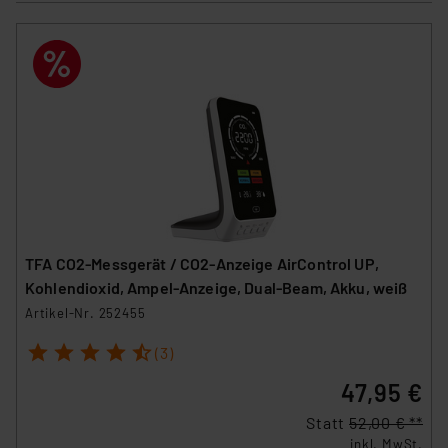
TFA CO2-Messgerät / CO2-Anzeige AirControl UP,
Kohlendioxid, Ampel-Anzeige, Dual-Beam, Akku, weiß
Artikel-Nr. 252455
1
2
3
4
5
(3)
47,95 €
Statt
52,00 € **
inkl. MwSt.