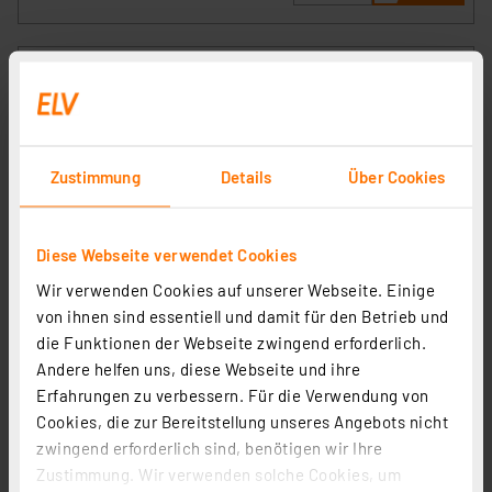
Zustimmung
Details
Über Cookies
technoline CO2-Messgerät / CO2-Anzeige WL1030,
Diese Webseite verwendet Cookies
Kohlendioxid, mit grafischer Ampel-Anzeige
Wir verwenden Cookies auf unserer Webseite. Einige
Artikel-Nr. 251660
von ihnen sind essentiell und damit für den Betrieb und
1
2
3
4
5
(23)
die Funktionen der Webseite zwingend erforderlich.
Andere helfen uns, diese Webseite und ihre
73,90 €
Erfahrungen zu verbessern. Für die Verwendung von
inkl. MwSt.
Cookies, die zur Bereitstellung unseres Angebots nicht
Informationen zu Versandkosten
zwingend erforderlich sind, benötigen wir Ihre
Zustimmung. Wir verwenden solche Cookies, um