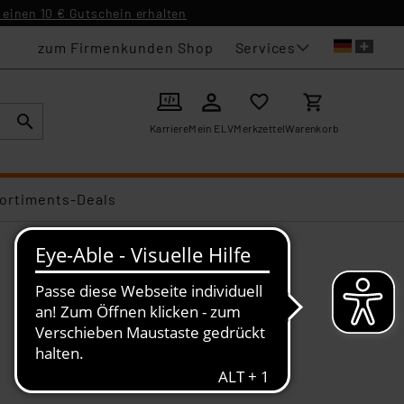
einen 10 € Gutschein erhalten
Services
zum Firmenkunden Shop
Karriere
Mein ELV
Merkzettel
Warenkorb
ortiments-Deals