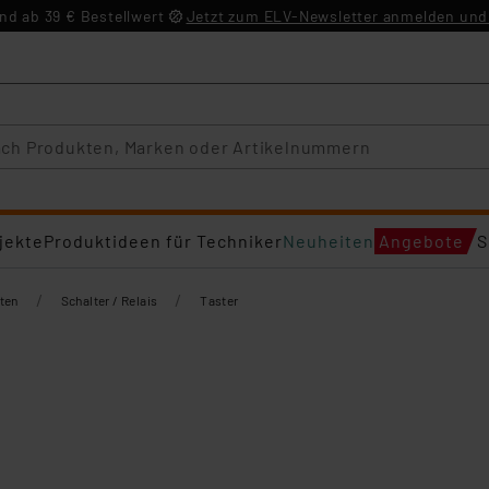
d ab 39 € Bestellwert
Jetzt zum ELV-Newsletter anmelden und 
jekte
Produktideen für Techniker
Neuheiten
Angebote
S
/
/
ten
Schalter / Relais
Taster