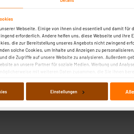
ookies
nserer Webseite. Einige von ihnen sind essentiell und damit für d
ngend erforderlich. Andere helfen uns, diese Webseite und ihre 
ies, die zur Bereitstellung unseres Angebots nicht zwingend erfo
Angaben zur Produktsicherheit
den solche Cookies, um Inhalte und Anzeigen zu personalisieren,
nd die Zugriffe auf unsere Website zu analysieren. Außerdem ge
bsite an unsere Partner für soziale Medien, Werbung und Analyse
98
möglicherweise mit weiteren Daten zusammen, die Sie ihnen berei
 Dienste gesammelt haben. Indem Sie auf „Alle akzeptieren“ kli
von Informationen auf Ihrem gerät (§25 Abs.1 TTDSG) sowie der 
All
kies
Einstellungen
nachfolgend dargestellten bzw. die von Ihnen ausgewählten Verar
illierte Auflistung der einzelnen Cookies nach Zweck und Anbieter
ellungen“ abrufbar. Sie können die Verwendung nicht notwendiger
en. Ihre erteilte Zustimmung können Sie jederzeit unter dem Link
Die Rechtmäßigkeit der Speicherung, Abrufung und Weiterverarbei
zum Zeitpunkt des Widerrufs bleibt hiervon unberührt. Ihre Brow