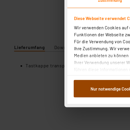
Diese Webseite verwendet C
Wir verwenden Cookies auf u
Funktionen der Webseite zwi
Für die Verwendung von Cook
Lieferumfang
Downloads
Technische Daten
Ihre Zustimmung. Wir verwen
Medien anbieten zu können u
Ihrer Verwendung unserer We
Tastkappe transparent für Taster Haoyu TC-11
führen diese Informationen 
im Rahmen Ihrer Nutzung der
dem Speichern und Abrufen 
Nur notwendige Coo
Weiterverarbeitung für die 
Abs.1a DSG-VO) zu. Eine deta
Button „Ablehnen oder Einst
ganz oder teilweise zustimm
anpassen oder widerrufen. 
Auswertung und Analyse bis 