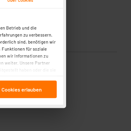
en Betrieb und die
Erfahrungen zu verbessern.
rderlich sind, benötigen wir
 Funktionen für soziale
ben wir Informationen zu
n weiter. Unsere Partner
tgestellt haben oder die sie
cken, stimmen Sie sowohl
anschließenden
e Cookies erlauben
beitungszwecke (Art. 6
 ist durch Klick auf den
 Cookies ablehnen oder ihr
 „Cookie Einstellungen“
tung dieser Daten zur
ser-Einstellungen können