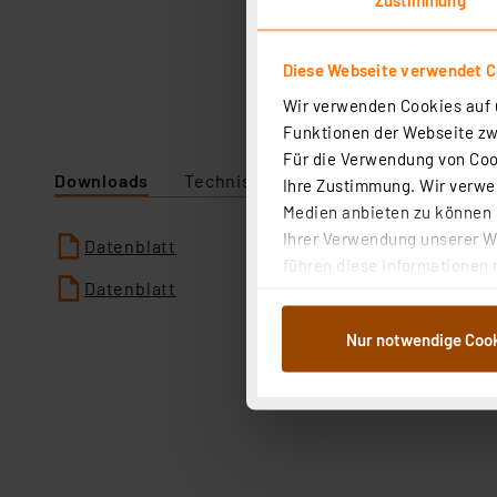
Diese Webseite verwendet C
Wir verwenden Cookies auf u
Funktionen der Webseite zwi
Für die Verwendung von Cook
Downloads
Technische Daten
Ihre Zustimmung. Wir verwen
Medien anbieten zu können u
Ihrer Verwendung unserer We
Datenblatt
führen diese Informationen 
Datenblatt
im Rahmen Ihrer Nutzung der
dem Speichern und Abrufen 
Nur notwendige Coo
Weiterverarbeitung für die 
Abs.1a DSG-VO) zu. Eine deta
Button „Ablehnen oder Einst
ganz oder teilweise zustimm
anpassen oder widerrufen. 
Auswertung und Analyse bis 