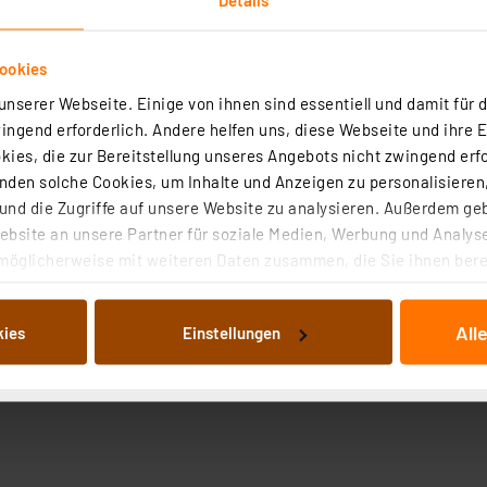
ookies
nserer Webseite. Einige von ihnen sind essentiell und damit für d
ngend erforderlich. Andere helfen uns, diese Webseite und ihre 
ies, die zur Bereitstellung unseres Angebots nicht zwingend erfo
den solche Cookies, um Inhalte und Anzeigen zu personalisieren,
nd die Zugriffe auf unsere Website zu analysieren. Außerdem ge
bsite an unsere Partner für soziale Medien, Werbung und Analyse
möglicherweise mit weiteren Daten zusammen, die Sie ihnen berei
 Dienste gesammelt haben. Indem Sie auf „Alle akzeptieren“ kli
von Informationen auf Ihrem gerät (§25 Abs.1 TTDSG) sowie der 
All
kies
Einstellungen
nachfolgend dargestellten bzw. die von Ihnen ausgewählten Verar
illierte Auflistung der einzelnen Cookies nach Zweck und Anbieter
ellungen“ abrufbar. Sie können die Verwendung nicht notwendiger
en. Ihre erteilte Zustimmung können Sie jederzeit unter dem Link
Die Rechtmäßigkeit der Speicherung, Abrufung und Weiterverarbei
zum Zeitpunkt des Widerrufs bleibt hiervon unberührt. Ihre Brow