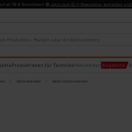
d ab 39 € Bestellwert
Jetzt zum ELV-Newsletter anmelden und 
jekte
Produktideen für Techniker
Neuheiten
Angebote
S
/
/
ten
Steckverbinder
Daten-Steckverbinder