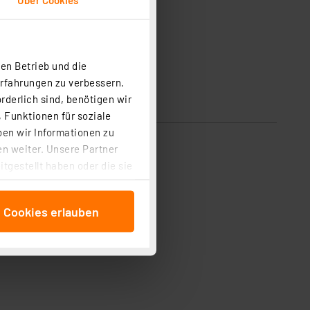
en Betrieb und die
Erfahrungen zu verbessern.
rderlich sind, benötigen wir
 Funktionen für soziale
ben wir Informationen zu
n weiter. Unsere Partner
tgestellt haben oder die sie
cken, stimmen Sie sowohl
anschließenden
e Cookies erlauben
beitungszwecke (Art. 6
 ist durch Klick auf den
 Cookies ablehnen oder ihr
 „Cookie Einstellungen“
tung dieser Daten zur
ser-Einstellungen können