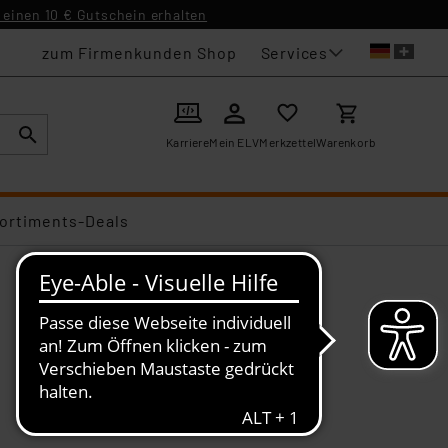
einen 10 € Gutschein erhalten
Services
zum Firmenkunden Shop
Karriere
Mein ELV
Merkzettel
Warenkorb
ortiments-Deals