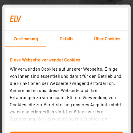
Zustimmung
Details
Über Cookies
Diese Webseite verwendet Cookies
Wir verwenden Cookies auf unserer Webseite. Einige
von ihnen sind essentiell und damit für den Betrieb und
die Funktionen der Webseite zwingend erforderlich.
Andere helfen uns, diese Webseite und ihre
Zubehör
Erfahrungen zu verbessern. Für die Verwendung von
Cookies, die zur Bereitstellung unseres Angebots nicht
zwingend erforderlich sind, benötigen wir Ihre
Kabelverschraubung MBFO 20
Zustimmung. Wir verwenden solche Cookies, um
Artikel-Nr. 127569
Inhalte und Anzeigen zu personalisieren, Funktionen
1
2
3
4
5
(5)
für soziale Medien anbieten zu können und die Zugriffe